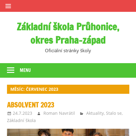
Skip
to
content
Základní škola Průhonice,
okres Praha-západ
Oficiální stránky školy
MENU
MĚSÍC:
ČERVENEC 2023
ABSOLVENT 2023
24.7.2023
Roman Navrátil
Aktuality
,
Stalo se
,
Základní škola