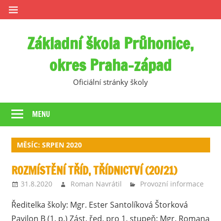
Skip
to
content
Základní škola Průhonice,
okres Praha-západ
Oficiální stránky školy
MENU
MĚSÍC:
SRPEN 2020
ROZMÍSTĚNÍ TŘÍD, TŘÍDNICTVÍ (20/21)
31.8.2020
Roman Navrátil
Provozní informace
Ředitelka školy: Mgr. Ester Santolíková Štorková
Pavilon B (1. p.) Zást. řed. pro 1. stupeň: Mgr. Romana