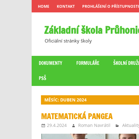
Skip
HOME
KONTAKT
PROHLÁŠENÍ O PŘÍSTUPNOSTI
to
content
Základní škola Průhoni
Oficiální stránky školy
DOKUMENTY
FORMULÁŘE
ŠKOLNÍ DRUŽ
PSŠ
MĚSÍC:
DUBEN 2024
MATEMATICKÁ PANGEA
29.4.2024
Roman Navrátil
Aktualit