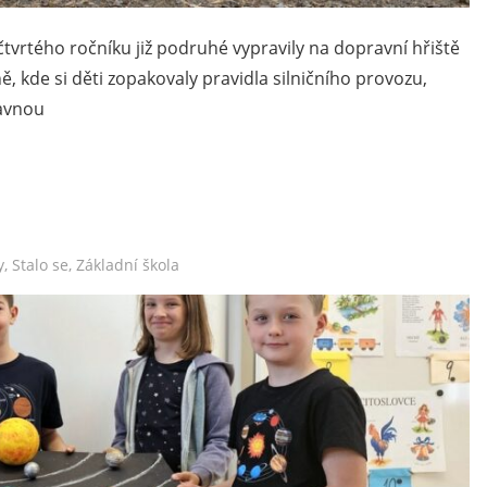
čtvrtého ročníku již podruhé vypravily na dopravní hřiště
, kde si děti zopakovaly pravidla silničního provozu,
bavnou
y
,
Stalo se
,
Základní škola