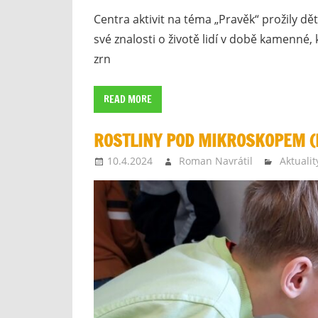
Centra aktivit na téma „Pravěk“ prožily dě
své znalosti o životě lidí v době kamenné, 
zrn
READ MORE
ROSTLINY POD MIKROSKOPEM (II
10.4.2024
Roman Navrátil
Aktualit