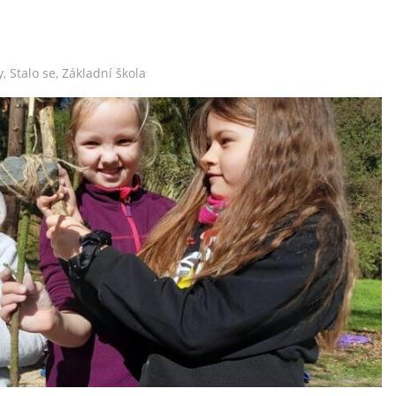
y
,
Stalo se
,
Základní škola