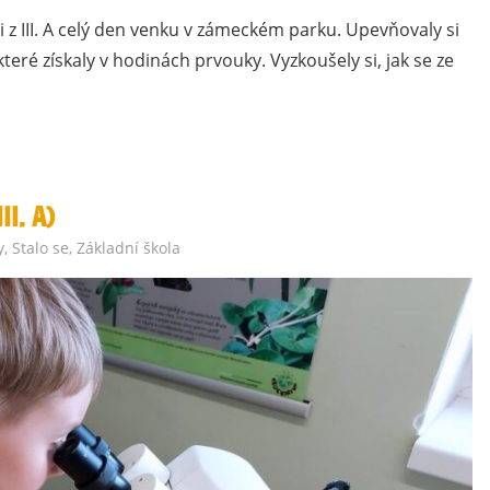
ti z III. A celý den venku v zámeckém parku. Upevňovaly si
které získaly v hodinách prvouky. Vyzkoušely si, jak se ze
I. A)
y
,
Stalo se
,
Základní škola