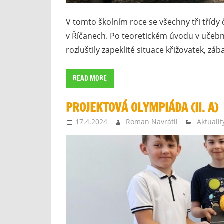
V tomto školním roce se všechny tři třídy 
v Říčanech. Po teoretickém úvodu v učebně
rozluštily zapeklité situace křižovatek, zá
READ MORE
PROJEKTOVÁ OLYMPIÁDA (II. A)
17.4.2024
Roman Navrátil
Aktualit