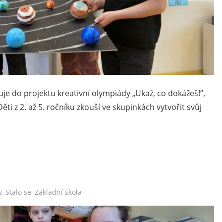
uje do projektu kreativní olympiády „Ukaž, co dokážeš!“,
ěti z 2. až 5. ročníku zkouší ve skupinkách vytvořit svůj
y
,
Stalo se
,
Základní škola