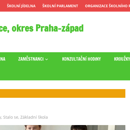
ŠKOLNÍ JÍDELNA
ŠKOLNÍ PARLAMENT
ORGANIZACE ŠKOLNÍHO R
ce, okres Praha-západ
INA
ZAMĚSTNANCI
KONZULTAČNÍ HODINY
KROUŽK
y
,
Stalo se
,
Základní škola