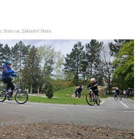
y
,
Stalo se
,
Základní škola