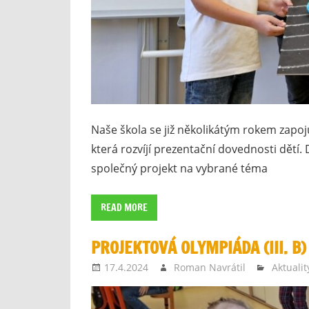
Naše škola se již několikátým rokem zapoj
která rozvíjí prezentační dovednosti dětí. D
společný projekt na vybrané téma
READ MORE
PROJEKTOVÁ OLYMPIÁDA (III. B)
17.4.2024
Roman Navrátil
Aktualit