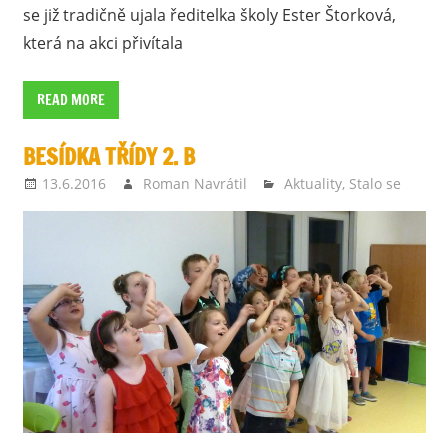
se již tradičně ujala ředitelka školy Ester Štorková,
která na akci přivítala
READ MORE
BESÍDKA TŘÍDY 2. B
13.6.2016
Roman Navrátil
Aktuality
,
Stalo se