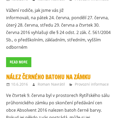
Vážení rodiče, jak jsme vás již
informovali, na pátek 24. června, pondělí 27. června,
úterý 28. června, středu 29. června a čtvrtek 30.
června 2016 vyhlašuji dle § 24 odst. 2 zák. č. 561/2004
Sb., o předškolním, základním, středním, vyšším
odborném
READ MORE
NÁLEZ ČERNÉHO BATOHU NA ZÁMKU
10.6.2016
Roman Navrátil
Provozní informace
Ve čtvrtek 9. června byl v prostorech Rytířského sálu
průhonického zámku po skončení předávání cen
obce Absolvent 2016 nalezen batoh černé barvy.
Pokud jej někdo z vás postrádá, může si jej