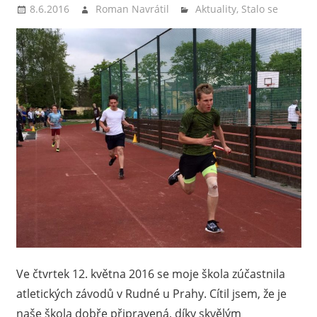
8.6.2016
Roman Navrátil
Aktuality
,
Stalo se
Ve čtvrtek 12. května 2016 se moje škola zúčastnila
atletických závodů v Rudné u Prahy. Cítil jsem, že je
naše škola dobře připravená, díky skvělým