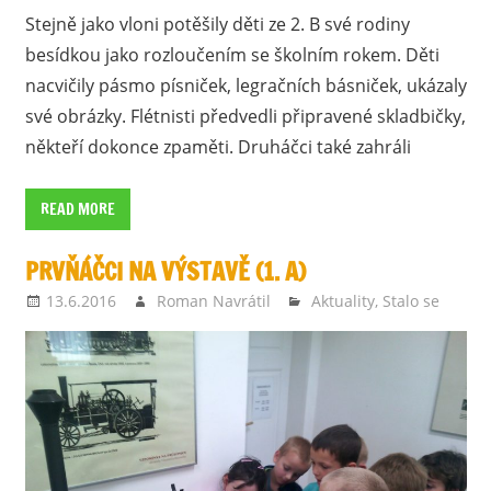
Stejně jako vloni potěšily děti ze 2. B své rodiny
besídkou jako rozloučením se školním rokem. Děti
nacvičily pásmo písniček, legračních básniček, ukázaly
své obrázky. Flétnisti předvedli připravené skladbičky,
někteří dokonce zpaměti. Druháčci také zahráli
READ MORE
PRVŇÁČCI NA VÝSTAVĚ (1. A)
13.6.2016
Roman Navrátil
Aktuality
,
Stalo se