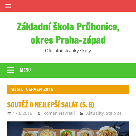
Skip
to
content
Základní škola Průhonice,
okres Praha-západ
Oficiální stránky školy
MENU
MĚSÍC:
ČERVEN 2016
SOUTĚŽ O NEJLEPŠÍ SALÁT (5. B)
17.6.2016
Roman Navrátil
Aktuality
,
Stalo se