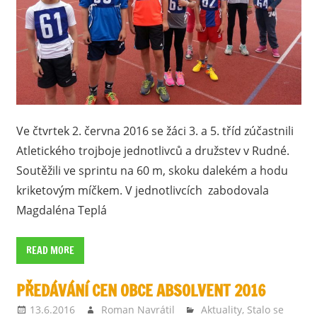
Ve čtvrtek 2. června 2016 se žáci 3. a 5. tříd zúčastnili
Atletického trojboje jednotlivců a družstev v Rudné.
Soutěžili ve sprintu na 60 m, skoku dalekém a hodu
kriketovým míčkem. V jednotlivcích zabodovala
Magdaléna Teplá
READ MORE
PŘEDÁVÁNÍ CEN OBCE ABSOLVENT 2016
13.6.2016
Roman Navrátil
Aktuality
,
Stalo se