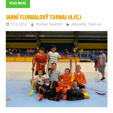
READ MORE
JARNÍ FLORBALOVÝ TURNAJ (4./5.)
17.6.2016
Roman Navrátil
Aktuality
,
Stalo se