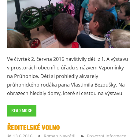
Ve čtvrtek 2. června 2016 navštívily děti z 1. A výstavu
v prostorách obecního úřadu s názvem Vzpomínky
na Průhonice. Děti si prohlédly akvarely
průhonického rodáka pana Vlastimila Bezoušky. Na
obrazech hledaly domy, které si cestou na výstavu
READ MORE
ŘEDITELSKÉ VOLNO
13.6.2016
Roman Navrátil
Provozní informace