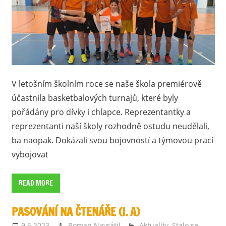
V letošním školním roce se naše škola premiérově
účastnila basketbalových turnajů, které byly
pořádány pro dívky i chlapce. Reprezentantky a
reprezentanti naší školy rozhodně ostudu neudělali,
ba naopak. Dokázali svou bojovností a týmovou prací
vybojovat
READ MORE
PASOVÁNÍ NA ČTENÁŘE (I. A)
9.6.2023
Roman Navrátil
Aktuality
,
Stalo se