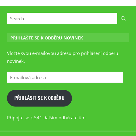
PŘIHLAŠTE SE K ODBĚRU NOVINEK
Vložte svou e-mailovou adresu pro přihlášení odběru
novinek.
E-
mailová
adresa
PŘIHLÁSIT SE K ODBĚRU
Připojte se k 541 dalším odběratelům