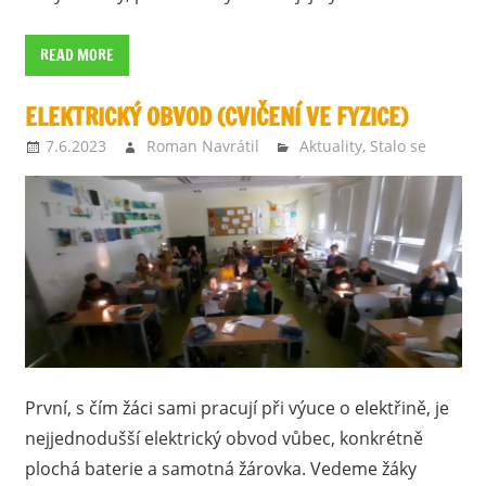
READ MORE
ELEKTRICKÝ OBVOD (CVIČENÍ VE FYZICE)
7.6.2023
Roman Navrátil
Aktuality
,
Stalo se
První, s čím žáci sami pracují při výuce o elektřině, je
nejjednodušší elektrický obvod vůbec, konkrétně
plochá baterie a samotná žárovka. Vedeme žáky