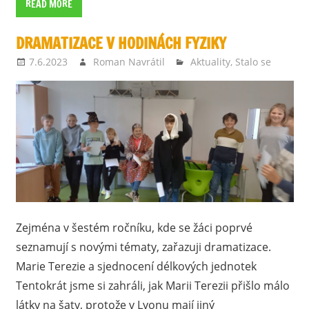
READ MORE
DRAMATIZACE V HODINÁCH FYZIKY
7.6.2023
Roman Navrátil
Aktuality
,
Stalo se
Zejména v šestém ročníku, kde se žáci poprvé
seznamují s novými tématy, zařazuji dramatizace.
Marie Terezie a sjednocení délkových jednotek
Tentokrát jsme si zahráli, jak Marii Terezii přišlo málo
látky na šaty, protože v Lyonu mají jiný