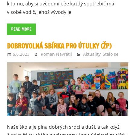
k tomu, aby si uvědomili, že každý spotřebič má
v sobě vodič, jehož vývody je
READ MORE
DOBROVOLNÁ SBÍRKA PRO ÚTULKY (ŽP)
6.6.2023
Roman Navrátil
Aktuality
,
Stalo se
Naše škola je plna dobrých srdcí a duší, a tak když