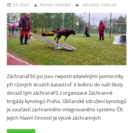
9.6.2023
Roman Navrátil
Aktuality
,
Stalo se
Záchranářští psi jsou nepostradatelnými pomocníky
při různých druzích katastrof. V květnu do naší školy
dorazil tým záchranářů z organizace Záchranné
brigády kynologů Praha. Občanské sdružení kynologů
je součástí záchranného integrovaného systému ČR.
Jejich hlavní činností je výcvik záchranných