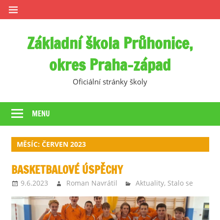
Skip
to
content
Základní škola Průhonice,
okres Praha-západ
Oficiální stránky školy
MENU
MĚSÍC:
ČERVEN 2023
BASKETBALOVÉ ÚSPĚCHY
9.6.2023
Roman Navrátil
Aktuality
,
Stalo se