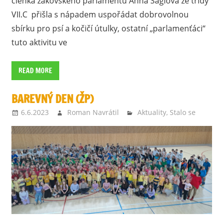
členka žákovského parlamentu Anna Ságlová ze třídy
VII.C přišla s nápadem uspořádat dobrovolnou
sbírku pro psí a kočičí útulky, ostatní „parlamenťáci“
tuto aktivitu ve
READ MORE
BAREVNÝ DEN (ŽP)
6.6.2023
Roman Navrátil
Aktuality
,
Stalo se