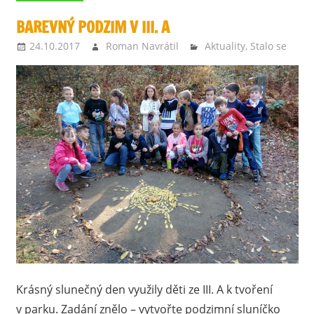
BAREVNÝ PODZIM V III. A
24.10.2017
Roman Navrátil
Aktuality
,
Stalo se
Krásný slunečný den využily děti ze III. A k tvoření
v parku. Zadání znělo – vytvořte podzimní sluníčko