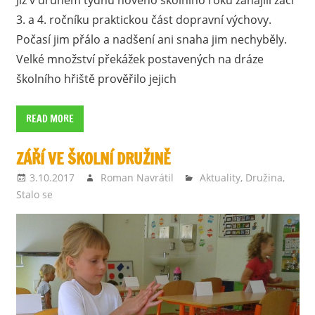
Již v druhém týdnu nového školního roku zahájili žáci
3. a 4. ročníku praktickou část dopravní výchovy.
Počasí jim přálo a nadšení ani snaha jim nechyběly.
Velké množství překážek postavených na dráze
školního hřiště prověřilo jejich
READ MORE
ZÁŘÍ VE ŠKOLNÍ DRUŽINĚ
3.10.2017
Roman Navrátil
Aktuality
,
Družina
,
Stalo se