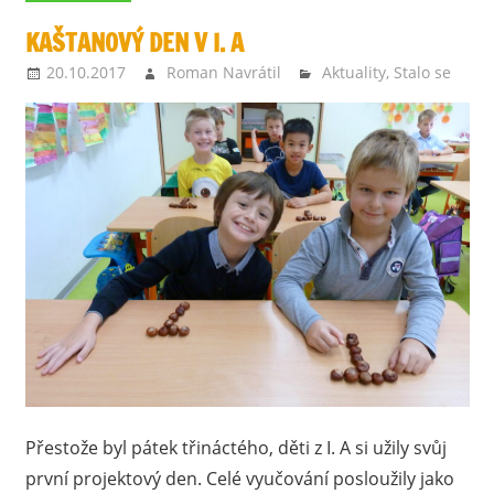
KAŠTANOVÝ DEN V I. A
20.10.2017
Roman Navrátil
Aktuality
,
Stalo se
Přestože byl pátek třináctého, děti z I. A si užily svůj
první projektový den. Celé vyučování posloužily jako