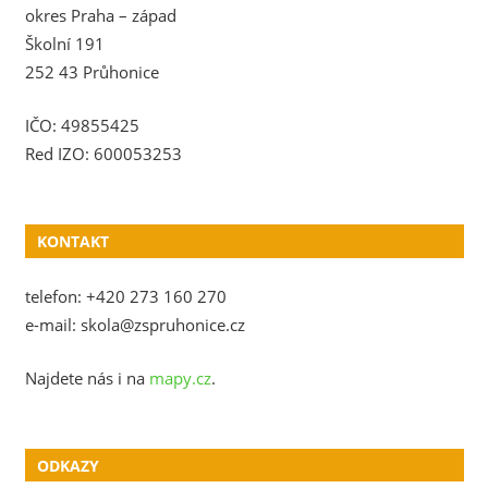
okres Praha – západ
Školní 191
252 43 Průhonice
IČO: 49855425
Red IZO: 600053253
KONTAKT
telefon: +420 273 160 270
e-mail: skola@zspruhonice.cz
Najdete nás i na
mapy.cz
.
ODKAZY