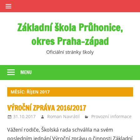
Skip
to
content
Základní škola Průhonice,
okres Praha-západ
Oficiální stránky školy
MENU
MĚSÍC:
ŘÍJEN 2017
VÝROČNÍ ZPRÁVA 2016/2017
31.10.2017
Roman Navrátil
Provozní informace
Vážení rodiče, Školská rada schválila na svém
posledním jednání Výroční zprávu o činnosti Základní