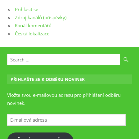
Přihlásit se
Zdroj kanálů (příspěvky)
Kanál komentářů
Česká lokalizace
PŘIHLAŠTE SE K ODBĚRU NOVINEK
Vložte svou e-mailovou adresu pro přihlášení odběru
novinek.
E-
mailová
adresa