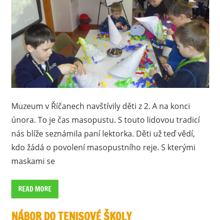
Muzeum v Říčanech navštívily děti z 2. A na konci
února. To je čas masopustu. S touto lidovou tradicí
nás blíže seznámila paní lektorka. Děti už teď vědí,
kdo žádá o povolení masopustního reje. S kterými
maskami se
READ MORE
NÁBOR DO TENISOVÉ ŠKOLY