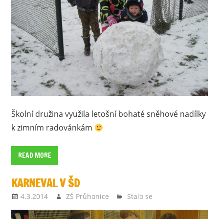
Školní družina využila letošní bohaté sněhové nadílky
k zimním radovánkám
READ MORE
KARNEVAL V ŠD
4.3.2014
ZŠ Průhonice
Stalo se