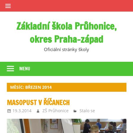
Skip
to
content
Základní škola Průhonice,
okres Praha-západ
Oficiální stránky školy
MENU
MĚSÍC:
BŘEZEN 2014
MASOPUST V ŘÍČANECH
19.3.2014
ZŠ Průhonice
Stalo se