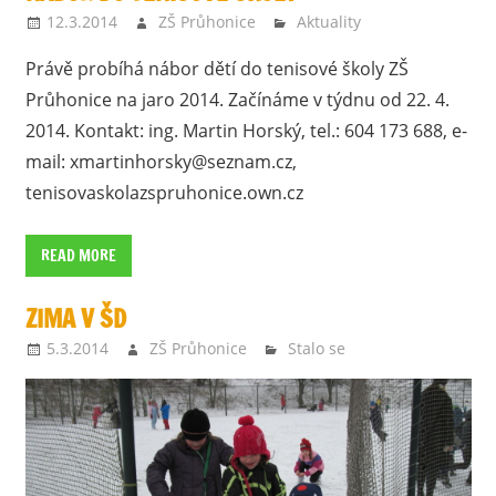
12.3.2014
ZŠ Průhonice
Aktuality
Právě probíhá nábor dětí do tenisové školy ZŠ
Průhonice na jaro 2014. Začínáme v týdnu od 22. 4.
2014. Kontakt: ing. Martin Horský, tel.: 604 173 688, e-
mail: xmartinhorsky@seznam.cz,
tenisovaskolazspruhonice.own.cz
READ MORE
ZIMA V ŠD
5.3.2014
ZŠ Průhonice
Stalo se