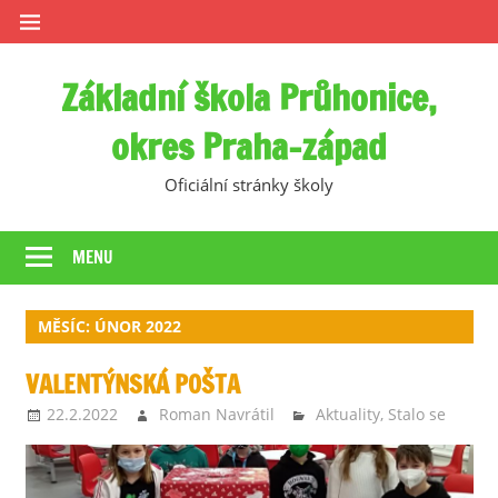
Skip
to
content
Základní škola Průhonice,
okres Praha-západ
Oficiální stránky školy
MENU
MĚSÍC:
ÚNOR 2022
VALENTÝNSKÁ POŠTA
22.2.2022
Roman Navrátil
Aktuality
,
Stalo se