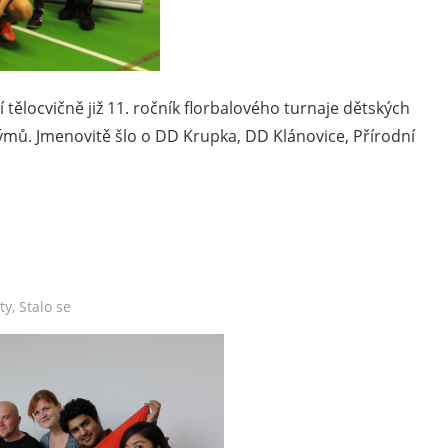
 tělocvičně již 11. ročník florbalového turnaje dětských
ýmů. Jmenovitě šlo o DD Krupka, DD Klánovice, Přírodní
ty
,
Stalo se