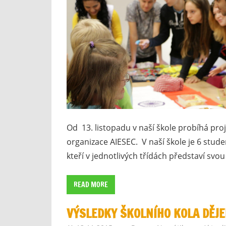
Od 13. listopadu v naší škole probíhá pro
organizace AIESEC. V naší škole je 6 studen
kteří v jednotlivých třídách představí svou
READ MORE
VÝSLEDKY ŠKOLNÍHO KOLA DĚJ