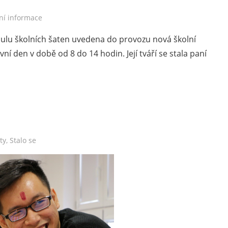
ní informace
ibulu školních šaten uvedena do provozu nová školní
í den v době od 8 do 14 hodin. Její tváří se stala paní
ty
,
Stalo se