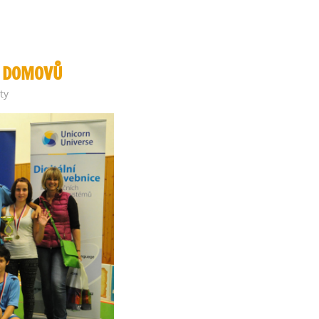
H DOMOVŮ
ty