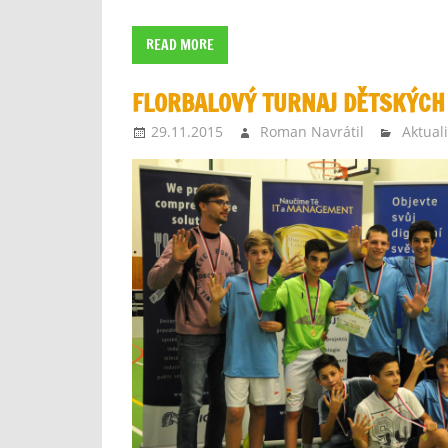
READ MORE
FLORBALOVÝ TURNAJ DĚTSKÝC
29.11.2015
Roman Navrátil
Aktuali