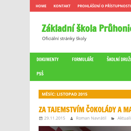
Skip
HOME
KONTAKT
PROHLÁŠENÍ O PŘÍSTUPNOSTI
to
content
Základní škola Průhoni
Oficiální stránky školy
DOKUMENTY
FORMULÁŘE
ŠKOLNÍ DRUŽ
PSŠ
MĚSÍC:
LISTOPAD 2015
ZA TAJEMSTVÍM ČOKOLÁDY A M
29.11.2015
Roman Navrátil
Aktuali