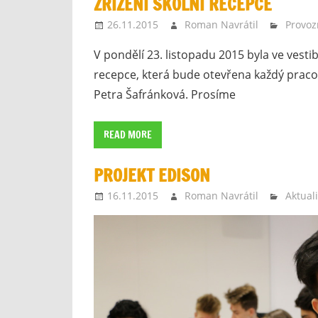
ZŘÍZENÍ ŠKOLNÍ RECEPCE
26.11.2015
Roman Navrátil
Provoz
V pondělí 23. listopadu 2015 byla ve vest
recepce, která bude otevřena každý pracovn
Petra Šafránková. Prosíme
READ MORE
PROJEKT EDISON
16.11.2015
Roman Navrátil
Aktuali