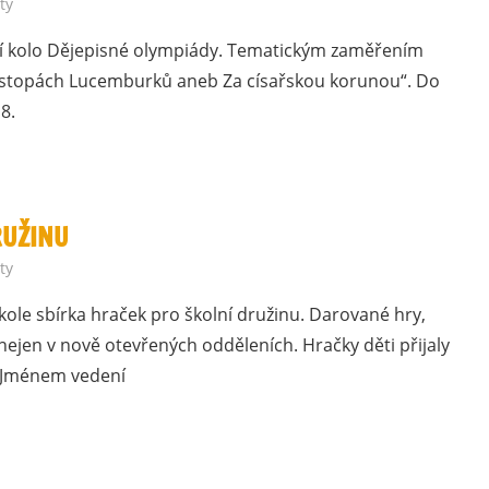
ty
lní kolo Dějepisné olympiády. Tematickým zaměřením
„Po stopách Lucemburků aneb Za císařskou korunou“. Do
8.
RUŽINU
ty
kole sbírka hraček pro školní družinu. Darované hry,
i nejen v nově otevřených odděleních. Hračky děti přijaly
. Jménem vedení