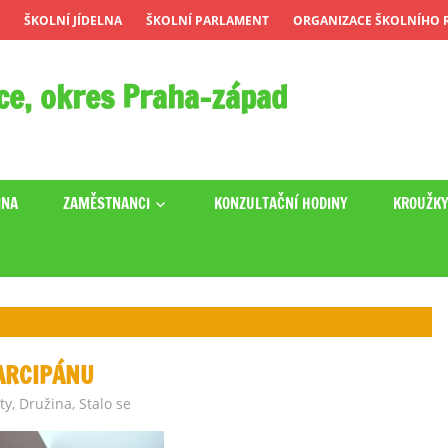
ŠKOLNÍ JÍDELNA
ŠKOLNÍ PARLAMENT
ORGANIZACE ŠKOLNÍHO R
ce, okres Praha-západ
INA
ZAMĚSTNANCI
KONZULTAČNÍ HODINY
KROUŽK
ARCIPÁNU
ty
,
Družina
,
Stalo se