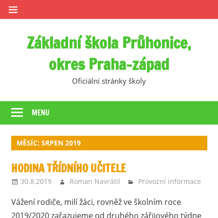
Skip
to
content
Základní škola Průhonice,
okres Praha-západ
Oficiální stránky školy
MENU
MĚSÍC:
SRPEN 2019
HODINA TŘÍDNÍHO UČITELE
30.8.2019
Roman Navrátil
Provozní informace
Vážení rodiče, milí žáci, rovněž ve školním roce
2019/2020 zařazujeme od druhého zářijového týdne