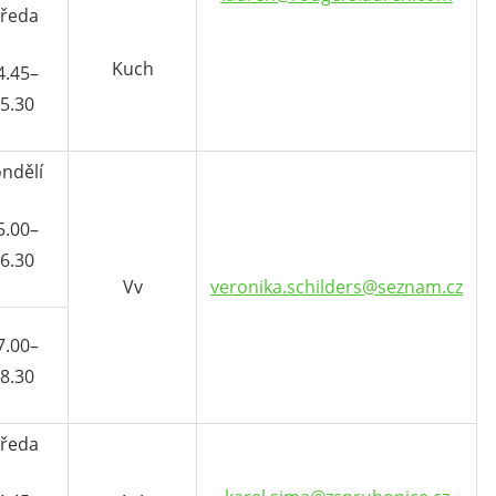
tředa
Kuch
4.45–
5.30
ndělí
5.00–
6.30
Vv
veronika.schilders@seznam.cz
7.00–
8.30
tředa