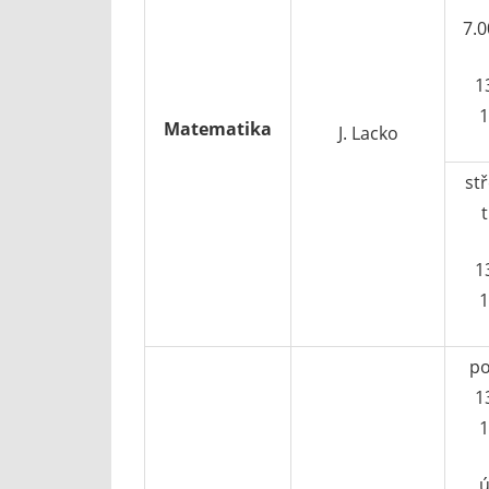
7.0
1
1
Matematika
J. Lacko
stř
t
1
1
po
1
1
ú