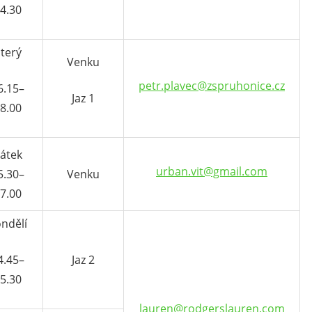
4.30
terý
Venku
petr.plavec@zspruhonice.cz
6.15–
Jaz 1
8.00
átek
urban.vit@gmail.com
5.30–
Venku
7.00
ndělí
4.45–
Jaz 2
5.30
lauren@rodgerslauren.com