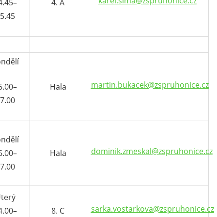
karel.sima@zspruhonice.cz
4.45–
4. A
5.45
ndělí
martin.bukacek@zspruhonice.cz
6.00–
Hala
7.00
ndělí
dominik.zmeskal@zspruhonice.cz
6.00–
Hala
7.00
terý
sarka.vostarkova@zspruhonice.cz
4.00–
8. C