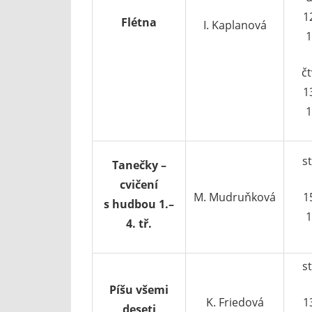
1
Flétna
I. Kaplanová
1
čt
1
1
s
Tanečky –
cvičení
M. Mudruňková
1
s hudbou 1.–
1
4. tř.
s
Píšu všemi
K. Friedová
1
deseti