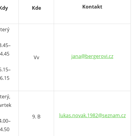
Kontakt
Kdy
Kde
terý
3.45–
4.45
jana@bergerovi.cz
Vv
5.15–
6.15
terý,
vrtek
lukas.novak.1982@seznam.cz
9. B
4.00–
4.50