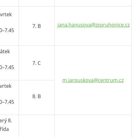
vrtek
jana.hanusova@zspruhonice.cz
7. B
0–7.45
átek
7. C
0–7.45
m.jarouskova@centrum.cz
vrtek
8. B
0–7.45
erý 8.
řída