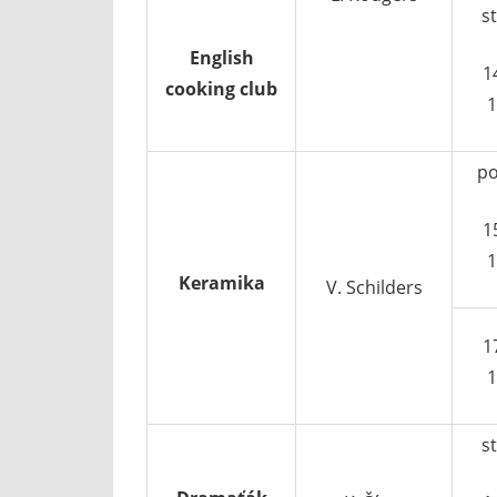
s
English
1
cooking club
1
po
1
1
Keramika
V. Schilders
1
1
s