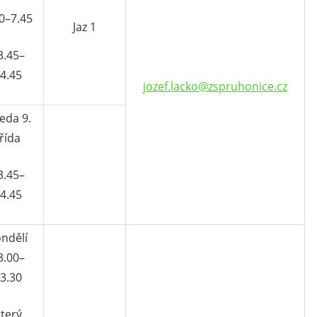
0–7.45
Jaz 1
3.45–
4.45
jozef.lacko@zspruhonice.cz
eda 9.
řída
3.45–
4.45
ndělí
3.00–
3.30
terý