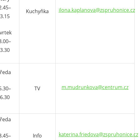
2.45–
ilona.kaplanova@zspruhonice.cz
Kuchyňka
3.15
vrtek
3.00–
3.30
tředa
m.mudrunkova@centrum.cz
5.30–
TV
6.30
tředa
katerina.friedova@zspruhonice.cz
3.45–
Info