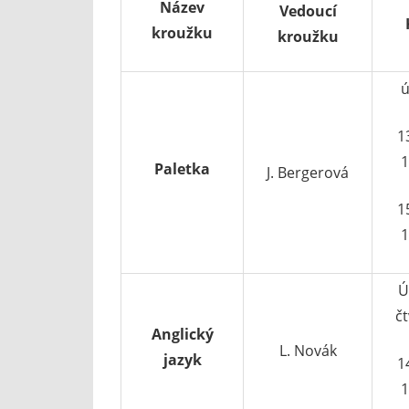
Název
Vedoucí
kroužku
kroužku
ú
1
1
Paletka
J. Bergerová
1
1
Ú
čt
Anglický
L. Novák
jazyk
1
1