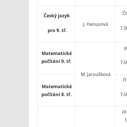
Čt
Český jazyk
J. Hanusová
7.0
pro 9. tř.
p
Matematické
počítání 9. tř.
7.0
M. Jaroušková
čt
Matematické
počítání 8. tř.
7.0
út
t