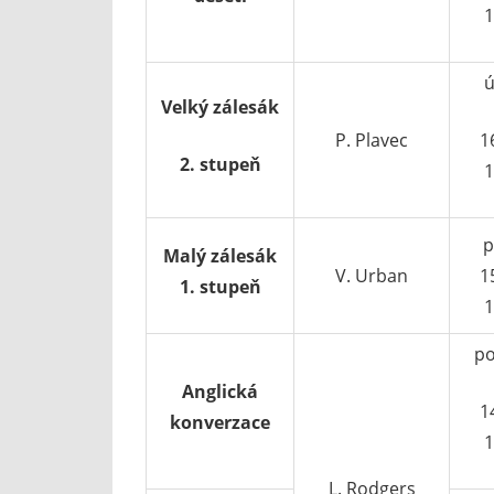
1
ú
Velký zálesák
P. Plavec
1
2. stupeň
1
p
Malý zálesák
V. Urban
1
1. stupeň
1
po
Anglická
1
konverzace
1
L. Rodgers