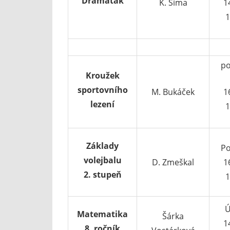
Dramaťák
K. Šíma
1
1
po
Kroužek
sportovního
M. Bukáček
1
lezení
1
Základy
Po
volejbalu
D. Zmeškal
1
2. stupeň
1
Ú
Matematika
Šárka
1
8. ročník