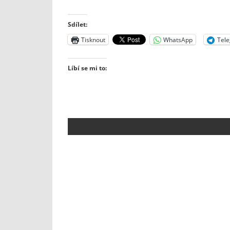
Sdílet:
Tisknout
WhatsApp
Tel
Líbí se mi to:
Komentáře