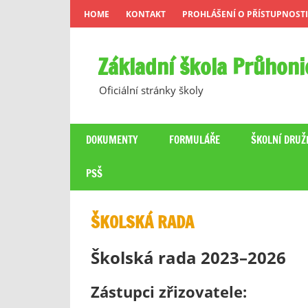
Skip
HOME
KONTAKT
PROHLÁŠENÍ O PŘÍSTUPNOSTI
to
content
Základní škola Průhoni
Oficiální stránky školy
DOKUMENTY
FORMULÁŘE
ŠKOLNÍ DRUŽ
PSŠ
ŠKOLSKÁ RADA
Školská rada 2023–2026
Zástupci zřizovatele: