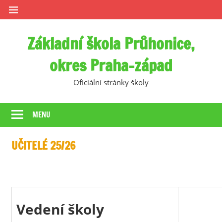
Skip
to
content
Základní škola Průhonice,
okres Praha-západ
Oficiální stránky školy
MENU
UČITELÉ 25/26
Vedení školy