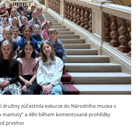
ní družiny zúčastnila exkurze do Národního muzea v
 po mamuty“ a děti během komentované prohlídky
 od prvohor