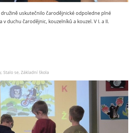
í družině uskutečnilo čarodějnické odpoledne plné
a v duchu čarodějnic, kouzelníků a kouzel. V I. a II.
y
,
Stalo se
,
Základní škola