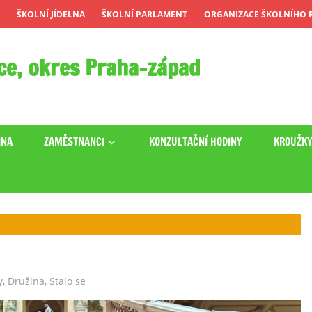
ŠKOLNÍ JÍDELNA
ŠKOLNÍ PARLAMENT
ORGANIZACE ŠKOLNÍHO R
ce, okres Praha-západ
INA
ZAMĚSTNANCI
KONZULTAČNÍ HODINY
KROUŽK
y
,
Družina
,
Stalo se