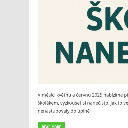
V měsíci květnu a červnu 2025 nabízíme p
školákem, vyzkoušet si nanečisto, jak to ve
nenastupovaly do úplně
READ MORE