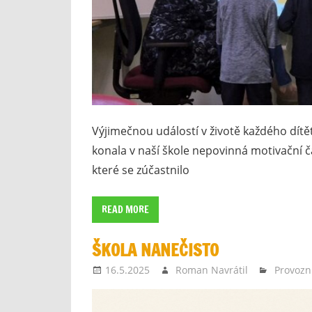
Výjimečnou událostí v životě každého dítět
konala v naší škole nepovinná motivační 
které se zúčastnilo
READ MORE
ŠKOLA NANEČISTO
16.5.2025
Roman Navrátil
Provozn