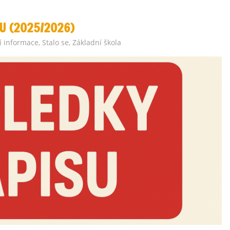
U (2025/2026)
í informace
,
Stalo se
,
Základní škola