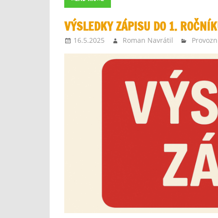
VÝSLEDKY ZÁPISU DO 1. ROČNÍK
16.5.2025
Roman Navrátil
Provozn