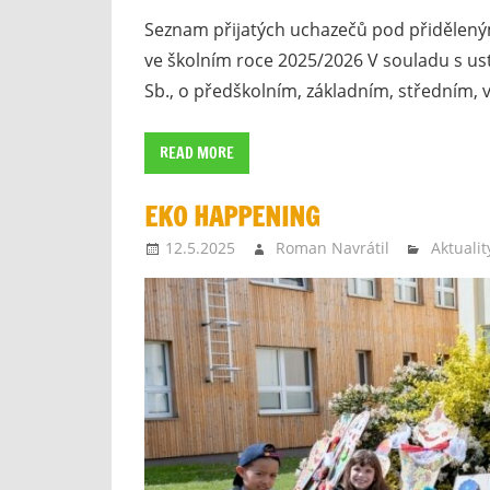
Seznam přijatých uchazečů pod přidělený
ve školním roce 2025/2026 V souladu s ust
Sb., o předškolním, základním, středním, 
READ MORE
EKO HAPPENING
12.5.2025
Roman Navrátil
Aktualit