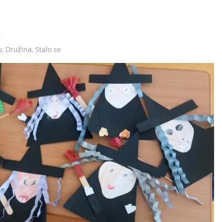
y
,
Družina
,
Stalo se