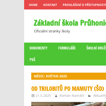
Skip
HOME
KONTAKT
PROHLÁŠENÍ O PŘÍSTUPNOSTI
to
content
Základní škola Průhoni
Oficiální stránky školy
DOKUMENTY
FORMULÁŘE
ŠKOLNÍ DRUŽ
PSŠ
MĚSÍC:
KVĚTEN 2025
OD TRILOBITŮ PO MAMUTY (ŠD)
21.5.2025
Roman Navrátil
Aktualit