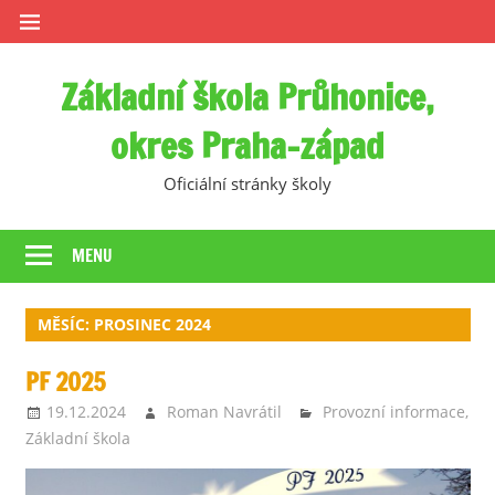
Skip
to
content
Základní škola Průhonice,
okres Praha-západ
Oficiální stránky školy
MENU
MĚSÍC:
PROSINEC 2024
PF 2025
19.12.2024
Roman Navrátil
Provozní informace
,
Základní škola