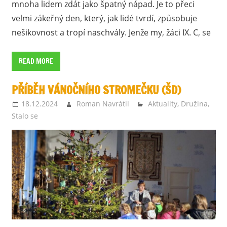
mnoha lidem zdát jako špatný nápad. Je to přeci
velmi zákeřný den, který, jak lidé tvrdí, způsobuje
nešikovnost a tropí naschvály. Jenže my, žáci IX. C, se
READ MORE
PŘÍBĚH VÁNOČNÍHO STROMEČKU (ŠD)
18.12.2024
Roman Navrátil
Aktuality
,
Družina
,
Stalo se