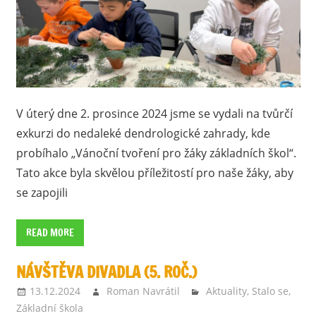
V úterý dne 2. prosince 2024 jsme se vydali na tvůrčí
exkurzi do nedaleké dendrologické zahrady, kde
probíhalo „Vánoční tvoření pro žáky základních škol“.
Tato akce byla skvělou příležitostí pro naše žáky, aby
se zapojili
READ MORE
NÁVŠTĚVA DIVADLA (5. ROČ.)
13.12.2024
Roman Navrátil
Aktuality
,
Stalo se
,
Základní škola