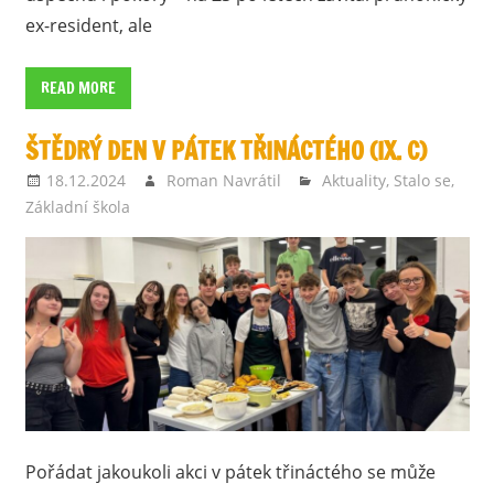
ex-resident, ale
READ MORE
ŠTĚDRÝ DEN V PÁTEK TŘINÁCTÉHO (IX. C)
18.12.2024
Roman Navrátil
Aktuality
,
Stalo se
,
Základní škola
Pořádat jakoukoli akci v pátek třináctého se může