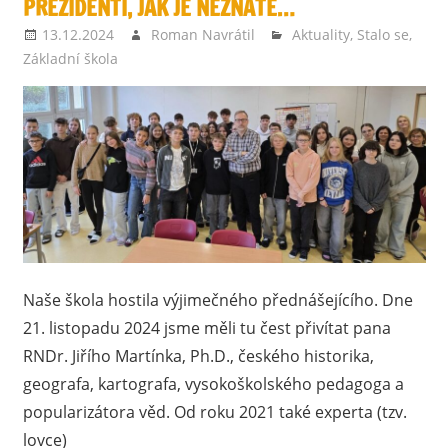
PREZIDENTI, JAK JE NEZNÁTE…
13.12.2024
Roman Navrátil
Aktuality
,
Stalo se
,
Základní škola
Naše škola hostila výjimečného přednášejícího. Dne
21. listopadu 2024 jsme měli tu čest přivítat pana
RNDr. Jiřího Martínka, Ph.D., českého historika,
geografa, kartografa, vysokoškolského pedagoga a
popularizátora věd. Od roku 2021 také experta (tzv.
lovce)