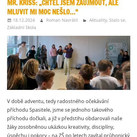
MR. KRISS: „CHTĚL JSEM ZAUJMOUT, ALE
MLUVIT MI MOC NEŠLO…“
18.12.2024
Roman Navrátil
Aktuality
,
Stalo se
,
Základní škola
V době adventu, tedy radostného očekávání
příchodu Spasitele, jsme se jednoho takového
příchodu dočkali, a již v předstihu obdarovali naše
žáky zosobněnou ukázkou kreativity, disciplíny,
úspěchu i pokory – na ZŠ po letech zavítal průhonický