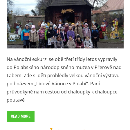
Na vánoční exkurzi se obě třetí třídy letos vypravily
do Polabského národopisného muzea v Přerově nad
Labem. Zde si děti prohlédly velkou vánoční výstavu
pod názvem „Lidové Vánoce v Polabí“. Paní
průvodkyně nám cestou od chaloupky k chaloupce
poutavě
READ MORE