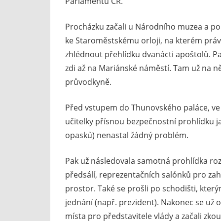
Parlamentu ČR.
Procházku začali u Národního muzea a pom
ke Staroměstskému orloji, na kterém právě
zhlédnout přehlídku dvanácti apoštolů. P
zdi až na Mariánské náměstí. Tam už na 
průvodkyně.
Před vstupem do Thunovského paláce, ve k
učitelky přísnou bezpečnostní prohlídku jak
opasků) nenastal žádný problém.
Pak už následovala samotná prohlídka rozl
předsálí, reprezentačních salónků pro zah
prostor. Také se prošli po schodišti, kt
jednání (např. prezident). Nakonec se už o
místa pro představitele vlády a začali zkou