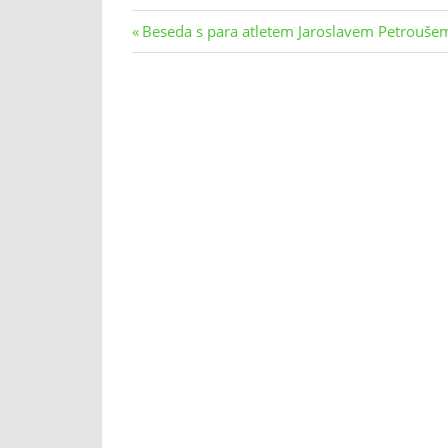
Navigace
Previous
Beseda s para atletem Jaroslavem Petrouše
Post:
pro
příspěvek