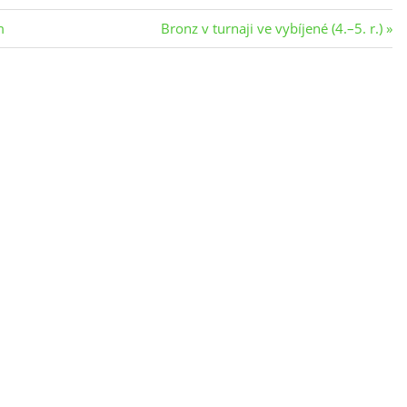
Next
m
Bronz v turnaji ve vybíjené (4.–5. r.)
Post: