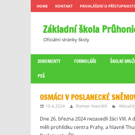
Skip
HOME
KONTAKT
PROHLÁŠENÍ O PŘÍSTUPNOSTI
to
content
Základní škola Průhoni
Oficiální stránky školy
DOKUMENTY
FORMULÁŘE
ŠKOLNÍ DRUŽ
PSŠ
OSMÁCI V POSLANECKÉ SNĚMOVN
10.4.2024
Roman Navrátil
Aktualit
Dne 26. března 2024 nezasedli žáci VIII. A 
měli prohlídku centra Prahy, a hlavně Th