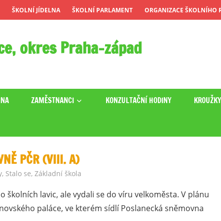
ŠKOLNÍ JÍDELNA
ŠKOLNÍ PARLAMENT
ORGANIZACE ŠKOLNÍHO R
ce, okres Praha-západ
INA
ZAMĚSTNANCI
KONZULTAČNÍ HODINY
KROUŽK
Ě PČR (VIII. A)
y
,
Stalo se
,
Základní škola
do školních lavic, ale vydali se do víru velkoměsta. V plánu
unovského paláce, ve kterém sídlí Poslanecká sněmovna