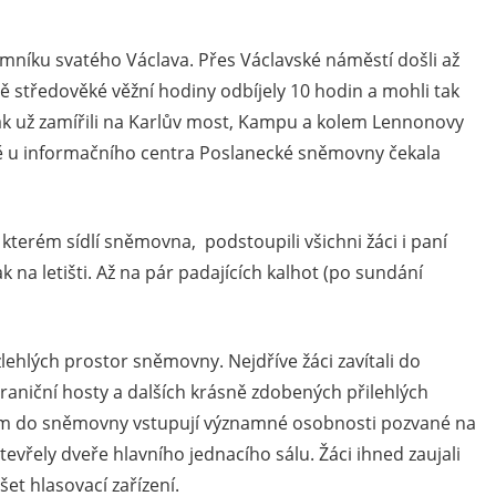
níku svatého Václava. Přes Václavské náměstí došli až
 středověké věžní hodiny odbíjely 10 hodin a mohli tak
ak už zamířili na Karlův most, Kampu a kolem Lennonovy
ně u informačního centra Poslanecké sněmovny čekala
terém sídlí sněmovna, podstoupili všichni žáci i paní
 na letišti. Až na pár padajících kalhot (po sundání
ehlých prostor sněmovny. Nejdříve žáci zavítali do
raniční hosty a dalších krásně zdobených přilehlých
erým do sněmovny vstupují významné osobnosti pozvané na
tevřely dveře hlavního jednacího sálu. Žáci ihned zaujali
šet hlasovací zařízení.