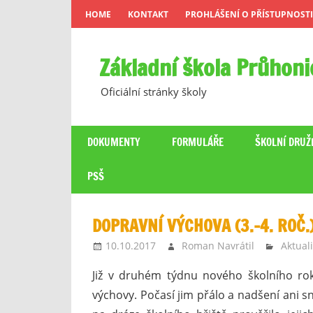
Skip
HOME
KONTAKT
PROHLÁŠENÍ O PŘÍSTUPNOSTI
to
content
Základní škola Průhoni
Oficiální stránky školy
DOKUMENTY
FORMULÁŘE
ŠKOLNÍ DRUŽ
PSŠ
DOPRAVNÍ VÝCHOVA (3.–4. ROČ.
10.10.2017
Roman Navrátil
Aktuali
Již v druhém týdnu nového školního roku
výchovy. Počasí jim přálo a nadšení ani 