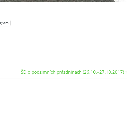
egram
Next
ŠD o podzimních prázdninách (26.10.–27.10.2017)
Post: