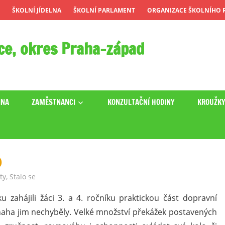
ŠKOLNÍ JÍDELNA
ŠKOLNÍ PARLAMENT
ORGANIZACE ŠKOLNÍHO R
ce, okres Praha-západ
INA
ZAMĚSTNANCI
KONZULTAČNÍ HODINY
KROUŽK
)
ty
,
Stalo se
 zahájili žáci 3. a 4. ročníku praktickou část dopravní
snaha jim nechyběly. Velké množství překážek postavených