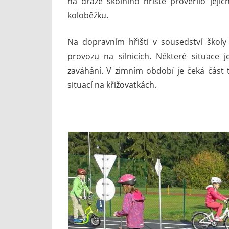
na dráze školního hřiště prověřilo jeji
koloběžku.
Na dopravním hřišti v sousedství školy
provozu na silnicích. Některé situace je
zaváhání. V zimním období je čeká část 
situací na křižovatkách.