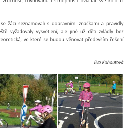
ch zručnost, rovnováhu i schopnosti ovládat své kolo či
 se žáci seznamovali s dopravními značkami a pravidly
ště vyžadovaly vysvětlení, ale jiné už děti zvládly bez
teoretická, ve které se budou věnovat především řešení
Eva Kohoutová