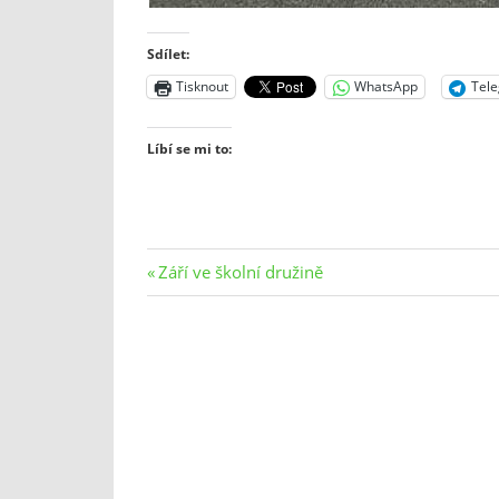
Sdílet:
Tisknout
WhatsApp
Tel
Líbí se mi to:
Navigace
Previous
Září ve školní družině
Post:
pro
příspěvek