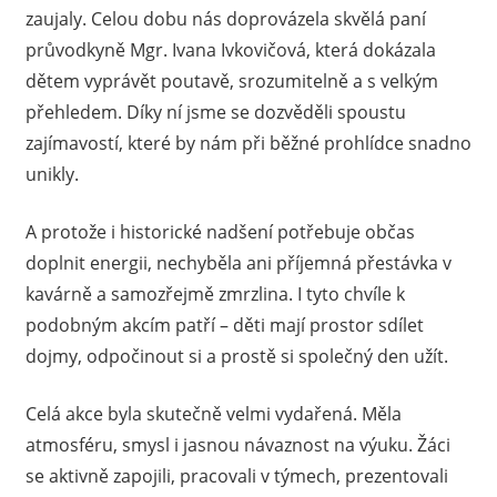
zaujaly. Celou dobu nás doprovázela skvělá paní
průvodkyně Mgr. Ivana Ivkovičová, která dokázala
dětem vyprávět poutavě, srozumitelně a s velkým
přehledem. Díky ní jsme se dozvěděli spoustu
zajímavostí, které by nám při běžné prohlídce snadno
unikly.
A protože i historické nadšení potřebuje občas
doplnit energii, nechyběla ani příjemná přestávka v
kavárně a samozřejmě zmrzlina. I tyto chvíle k
podobným akcím patří – děti mají prostor sdílet
dojmy, odpočinout si a prostě si společný den užít.
Celá akce byla skutečně velmi vydařená. Měla
atmosféru, smysl i jasnou návaznost na výuku. Žáci
se aktivně zapojili, pracovali v týmech, prezentovali