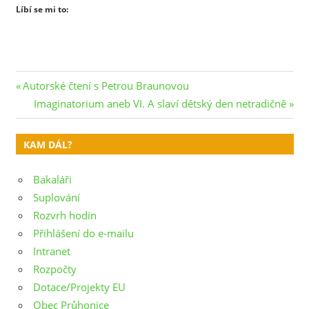
Líbí se mi to:
Navigace
Previous
Autorské čtení s Petrou Braunovou
Post:
Next
Imaginatorium aneb VI. A slaví dětský den netradičně
pro
Post:
příspěvek
KAM DÁL?
Bakaláři
Suplování
Rozvrh hodin
Přihlášení do e-mailu
Intranet
Rozpočty
Dotace/Projekty EU
Obec Průhonice