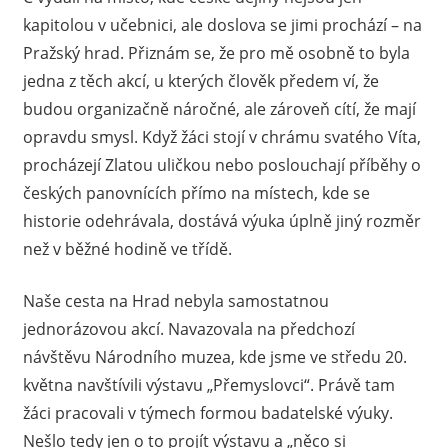
kapitolou v učebnici, ale doslova se jimi prochází – na
Pražský hrad. Přiznám se, že pro mě osobně to byla
jedna z těch akcí, u kterých člověk předem ví, že
budou organizačně náročné, ale zároveň cítí, že mají
opravdu smysl. Když žáci stojí v chrámu svatého Víta,
procházejí Zlatou uličkou nebo poslouchají příběhy o
českých panovnících přímo na místech, kde se
historie odehrávala, dostává výuka úplně jiný rozměr
než v běžné hodině ve třídě.
Naše cesta na Hrad nebyla samostatnou
jednorázovou akcí. Navazovala na předchozí
návštěvu Národního muzea, kde jsme ve středu 20.
května navštívili výstavu „Přemyslovci“. Právě tam
žáci pracovali v týmech formou badatelské výuky.
Nešlo tedy jen o to projít výstavu a „něco si