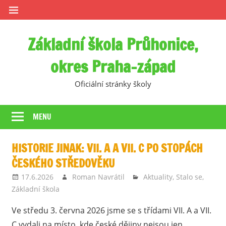
Skip
to
content
Základní škola Průhonice,
okres Praha-západ
Oficiální stránky školy
MENU
HISTORIE JINAK: VII. A A VII. C PO STOPÁCH
ČESKÉHO STŘEDOVĚKU
17.6.2026
Roman Navrátil
Aktuality
,
Stalo se
,
Základní škola
Ve středu 3. června 2026 jsme se s třídami VII. A a VII.
C vydali na místo, kde české dějiny nejsou jen