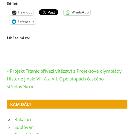
Sdílet:
Tisknout
WhatsApp
Telegram
Líbí se mi to:
Navigace
Previous
Projekt Titanic přivezl vítězství z Projektové olympiády
Next
Post:
Historie jinak: VII. A a VII. C po stopách českého
pro
Post:
středověku
příspěvek
KAM DÁL?
Bakaláři
Suplování