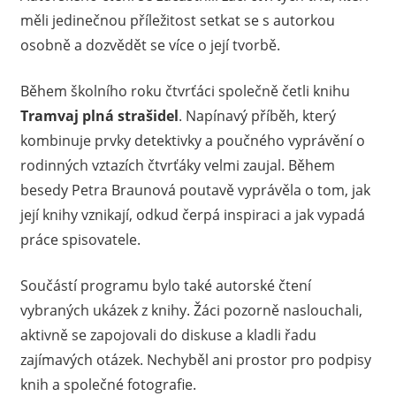
měli jedinečnou příležitost setkat se s autorkou
osobně a dozvědět se více o její tvorbě.
Během školního roku čtvrťáci společně četli knihu
Tramvaj plná strašidel
. Napínavý příběh, který
kombinuje prvky detektivky a poučného vyprávění o
rodinných vztazích čtvrťáky velmi zaujal. Během
besedy Petra Braunová poutavě vyprávěla o tom, jak
její knihy vznikají, odkud čerpá inspiraci a jak vypadá
práce spisovatele.
Součástí programu bylo také autorské čtení
vybraných ukázek z knihy. Žáci pozorně naslouchali,
aktivně se zapojovali do diskuse a kladli řadu
zajímavých otázek. Nechyběl ani prostor pro podpisy
knih a společné fotografie.