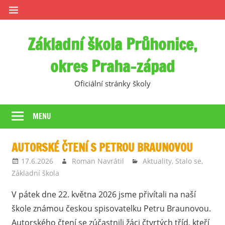
Skip
to
content
Základní škola Průhonice,
okres Praha-západ
Oficiální stránky školy
MENU
AUTORSKÉ ČTENÍ S PETROU BRAUNOVOU
17.6.2026
Roman Navrátil
Aktuality
,
Stalo se
,
Základní škola
V pátek dne 22. května 2026 jsme přivítali na naší
škole známou českou spisovatelku Petru Braunovou.
Autorského čtení se zúčastnili žáci čtvrtých tříd, kteří