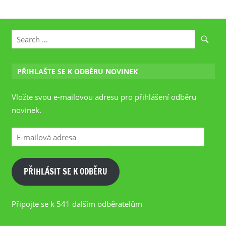
PŘIHLAŠTE SE K ODBĚRU NOVINEK
Vložte svou e-mailovou adresu pro přihlášení odběru
novinek.
E-
mailová
adresa
PŘIHLÁSIT SE K ODBĚRU
Připojte se k 541 dalším odběratelům