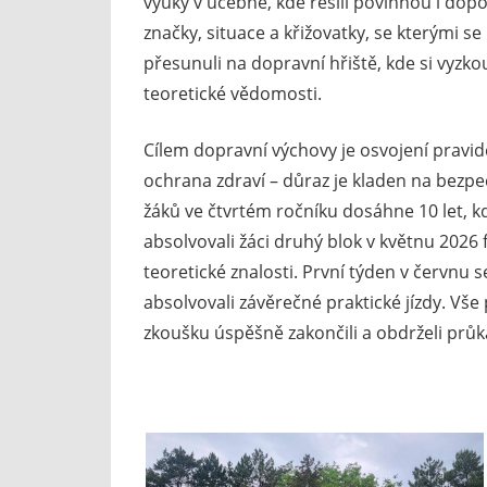
výuky v učebně, kde řešili povinnou i dop
značky, situace a křižovatky, se kterými 
přesunuli na dopravní hřiště, kde si vyzkou
teoretické vědomosti.
Cílem dopravní výchovy je osvojení pravi
ochrana zdraví – důraz je kladen na bezpe
žáků ve čtvrtém ročníku dosáhne 10 let, kd
absolvovali žáci druhý blok v květnu 2026 
teoretické znalosti. První týden v červnu 
absolvovali závěrečné praktické jízdy. Vš
zkoušku úspěšně zakončili a obdrželi průka