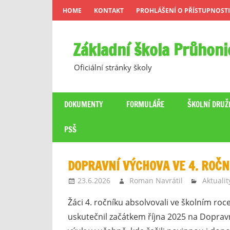
Skip
HOME
KONTAKT
PROHLÁŠENÍ O PŘÍSTUPNOSTI
to
content
Základní škola Průhoni
Oficiální stránky školy
DOKUMENTY
FORMULÁŘE
ŠKOLNÍ DRUŽ
PSŠ
DOPRAVNÍ VÝCHOVA VE 4. ROČN
23.6.2026
Roman Navrátil
Aktualit
Žáci 4. ročníku absolvovali ve školním ro
uskutečnil začátkem října 2025 na Dopravn