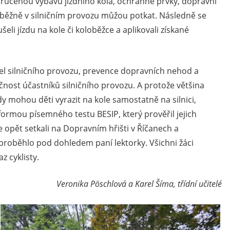
oručenou výbavu jízdního kola, ochranné prvky, dopravní
se běžně v silničním provozu můžou potkat. Následně se
šeli jízdu na kole či koloběžce a aplikovali získané
del silničního provozu, prevence dopravních nehod a
čnost účastníků silničního provozu. A protože většina
y mohou děti vyrazit na kole samostatně na silnici,
formou písemného testu BESIP, který prověřil jejich
se opět setkali na Dopravním hřišti v Říčanech a
e proběhlo pod dohledem paní lektorky. Všichni žáci
z cyklisty.
Veronika Pöschlová a Karel Šíma, třídní učitelé