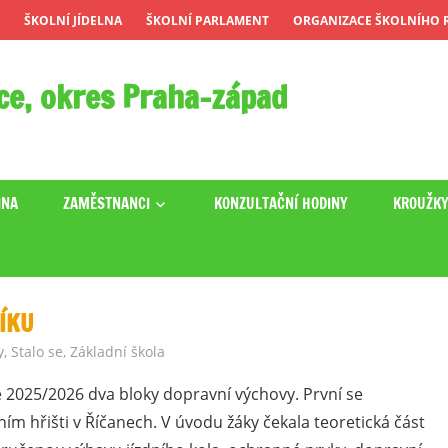
ŠKOLNÍ JÍDELNA
ŠKOLNÍ PARLAMENT
ORGANIZACE ŠKOLNÍHO R
ce, okres Praha-západ
INA
ZAMĚSTNANCI
KONZULTAČNÍ HODINY
KROUŽK
ÍKU
y
,
Stalo se
,
Základní škola
ce 2025/2026 dva bloky dopravní výchovy. První se
ím hřišti v Říčanech. V úvodu žáky čekala teoretická část