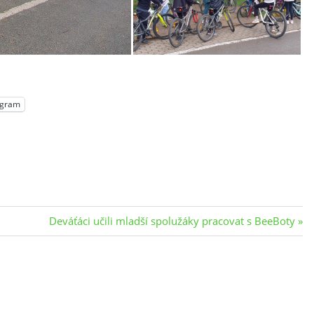
egram
Next
Deváťáci učili mladší spolužáky pracovat s BeeBoty
Post: