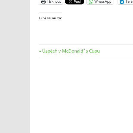
Tisknout
WhatsApp
Tel
Líbí se mi to:
Navigace
Previous
Úspěch v McDonald´s Cupu
Post:
pro
příspěvek