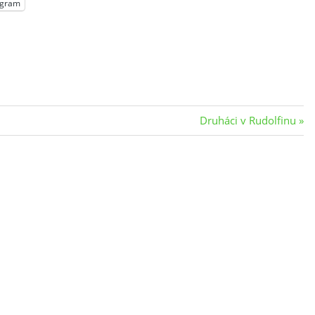
egram
Next
Druháci v Rudolfinu
Post: