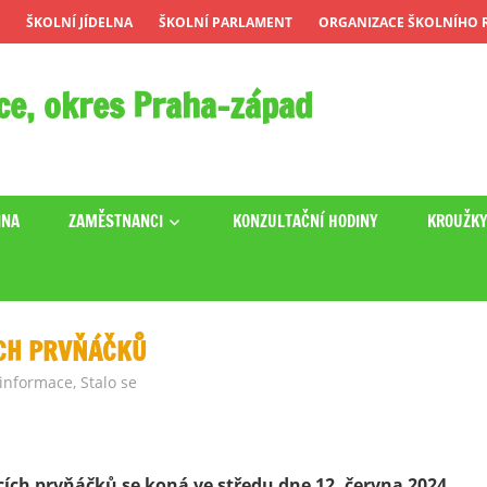
ŠKOLNÍ JÍDELNA
ŠKOLNÍ PARLAMENT
ORGANIZACE ŠKOLNÍHO R
ce, okres Praha-západ
INA
ZAMĚSTNANCI
KONZULTAČNÍ HODINY
KROUŽK
ÍCH PRVŇÁČKŮ
 informace
,
Stalo se
ích prvňáčků se koná ve středu dne 12. června 2024