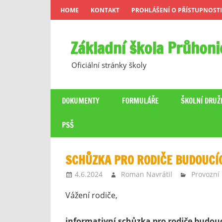
Skip
HOME
KONTAKT
PROHLÁŠENÍ O PŘÍSTUPNOSTI
to
content
Základní škola Průhoni
Oficiální stránky školy
DOKUMENTY
FORMULÁŘE
ŠKOLNÍ DRUŽ
PSŠ
SCHŮZKA PRO RODIČE BUDOUC
4.6.2024
Roman Navrátil
Provozní
Vážení rodiče,
informativní schůzka pro rodiče budouc