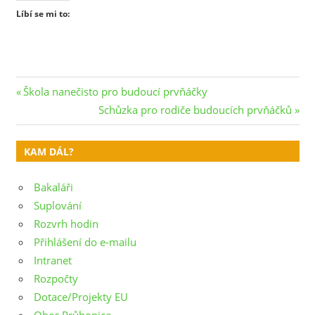
Líbí se mi to:
Navigace
Previous
Škola nanečisto pro budoucí prvňáčky
Post:
Next
Schůzka pro rodiče budoucích prvňáčků
pro
Post:
příspěvek
KAM DÁL?
Bakaláři
Suplování
Rozvrh hodin
Přihlášení do e-mailu
Intranet
Rozpočty
Dotace/Projekty EU
Obec Průhonice