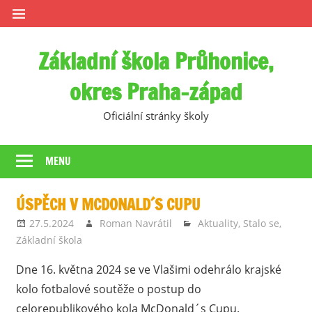
Skip
to
content
Základní škola Průhonice,
okres Praha-západ
Oficiální stránky školy
MENU
ÚSPĚCH V MCDONALD´S CUPU
27.5.2024
Roman Navrátil
Aktuality
,
Stalo se
,
Základní škola
Dne 16. května 2024 se ve Vlašimi odehrálo krajské
kolo fotbalové soutěže o postup do
celorepublikového kola McDonald´s Cupu.