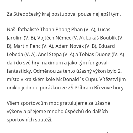
Za Středočeský kraj postupoval pouze nejlepší tým.
Naši fotbalisté Thanh Phong Phan (V. A), Lucas
Jarolím (V. B), Vojtěch Němec (V. A), Lukáš Boublík (V.
B), Martin Penc (V. A), Adam Novák (V. B), Eduard
Lebeda (V. A), Anel Stepa (V. A) a Tobias Duong (IV. A)
dali do své hry maximum a jako tým fungovali
fantasticky. Odměnou za tento úžasný výkon bylo 2.
místo v krajském kole McDonald´s Cupu. Vítězství jim
uniklo jedinou porážkou ze ZŠ Příbram Březové hory.
Všem sportovcům moc gratulujeme za úžasné
výkony a přejeme mnoho úspěchů do dalších
sportovních soutěží.