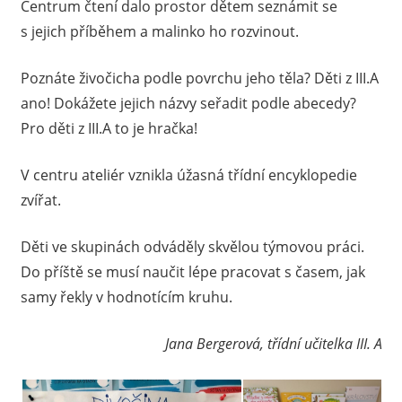
Centrum čtení dalo prostor dětem seznámit se
s jejich příběhem a malinko ho rozvinout.
Poznáte živočicha podle povrchu jeho těla? Děti z III.A
ano! Dokážete jejich názvy seřadit podle abecedy?
Pro děti z III.A to je hračka!
V centru ateliér vznikla úžasná třídní encyklopedie
zvířat.
Děti ve skupinách odváděly skvělou týmovou práci.
Do příště se musí naučit lépe pracovat s časem, jak
samy řekly v hodnotícím kruhu.
Jana Bergerová, třídní učitelka III. A