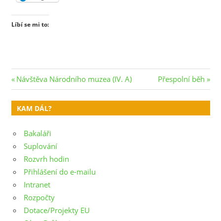
Líbí se mi to:
Navigace
Previous
Next
Návštěva Národního muzea (IV. A)
Přespolní běh
Post:
Post:
pro
KAM DÁL?
příspěvek
Bakaláři
Suplování
Rozvrh hodin
Přihlášení do e-mailu
Intranet
Rozpočty
Dotace/Projekty EU