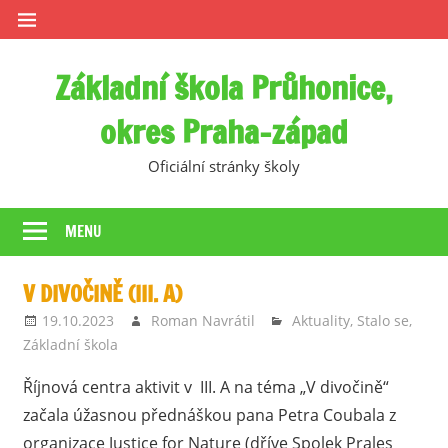
Skip
to
content
Základní škola Průhonice,
okres Praha-západ
Oficiální stránky školy
MENU
V DIVOČINĚ (III. A)
19.10.2023
Roman Navrátil
Aktuality
,
Stalo se
,
Základní škola
Říjnová centra aktivit v III. A na téma „V divočině“
začala úžasnou přednáškou pana Petra Coubala z
organizace Justice for Nature (dříve Spolek Prales