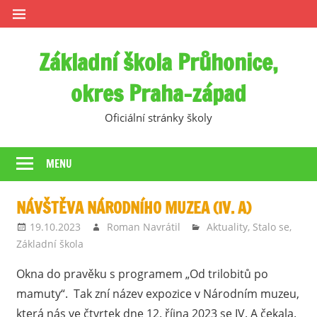
Skip
to
content
Základní škola Průhonice,
okres Praha-západ
Oficiální stránky školy
MENU
NÁVŠTĚVA NÁRODNÍHO MUZEA (IV. A)
19.10.2023
Roman Navrátil
Aktuality
,
Stalo se
,
Základní škola
Okna do pravěku s programem „Od trilobitů po
mamuty“. Tak zní název expozice v Národním muzeu,
která nás ve čtvrtek dne 12. října 2023 se IV. A čekala.