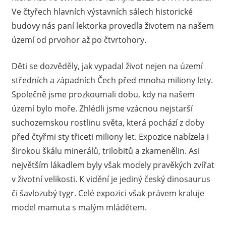
Ve čtyřech hlavních výstavních sálech historické
budovy nás paní lektorka provedla životem na našem
území od prvohor až po čtvrtohory.
Děti se dozvěděly, jak vypadal život nejen na území
středních a západních Čech před mnoha miliony lety.
Společně jsme prozkoumali dobu, kdy na našem
území bylo moře. Zhlédli jsme vzácnou nejstarší
suchozemskou rostlinu světa, která pochází z doby
před čtyřmi sty třiceti miliony let. Expozice nabízela i
širokou škálu minerálů, trilobitů a zkamenělin. Asi
největším lákadlem byly však modely pravěkých zvířat
v životní velikosti. K vidění je jediný český dinosaurus
či šavlozubý tygr. Celé expozici však právem kraluje
model mamuta s malým mládětem.