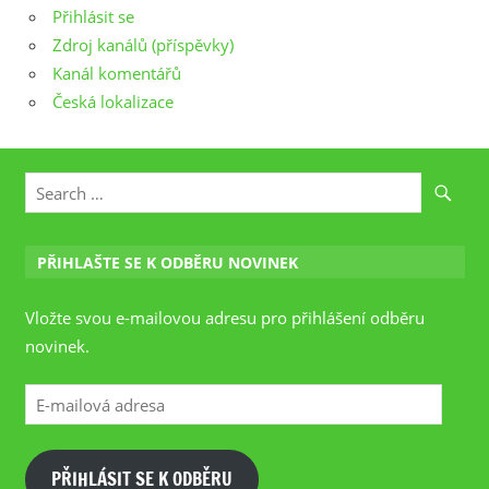
Přihlásit se
Zdroj kanálů (příspěvky)
Kanál komentářů
Česká lokalizace
PŘIHLAŠTE SE K ODBĚRU NOVINEK
Vložte svou e-mailovou adresu pro přihlášení odběru
novinek.
E-
mailová
adresa
PŘIHLÁSIT SE K ODBĚRU