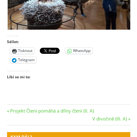
Sdílet:
Tisknout
WhatsApp
Telegram
Líbí se mi to:
Navigace
Previous
Projekt Čtení pomáhá a dílny čtení (II. A)
Post:
Next
V divočině (III. A)
pro
Post:
příspěvek
KAM DÁL?