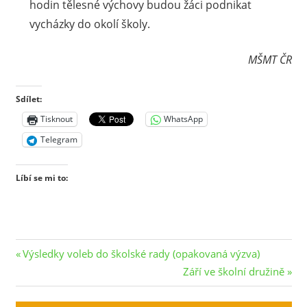
hodin tělesné výchovy budou žáci podnikat
vycházky do okolí školy.
MŠMT ČR
Sdílet:
Tisknout
WhatsApp
Telegram
Líbí se mi to:
Navigace
Previous
Výsledky voleb do školské rady (opakovaná výzva)
Post:
Next
Září ve školní družině
pro
Post: