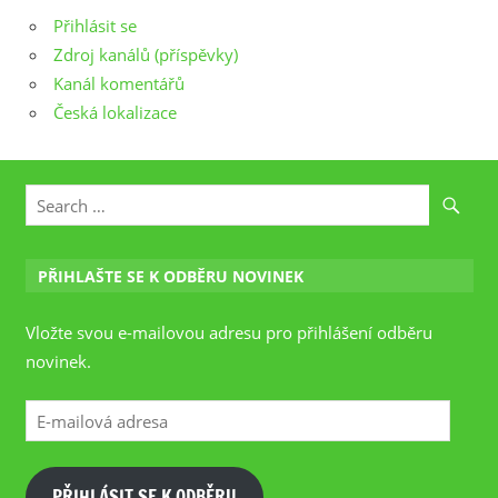
Přihlásit se
Zdroj kanálů (příspěvky)
Kanál komentářů
Česká lokalizace
PŘIHLAŠTE SE K ODBĚRU NOVINEK
Vložte svou e-mailovou adresu pro přihlášení odběru
novinek.
E-
mailová
adresa
PŘIHLÁSIT SE K ODBĚRU