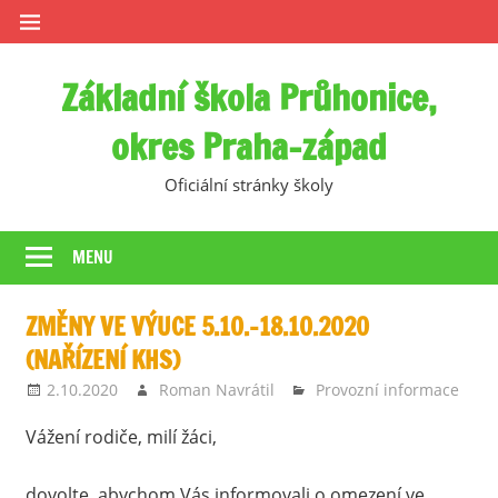
Skip
to
content
Základní škola Průhonice,
okres Praha-západ
Oficiální stránky školy
MENU
ZMĚNY VE VÝUCE 5.10.–18.10.2020
(NAŘÍZENÍ KHS)
2.10.2020
Roman Navrátil
Provozní informace
Vážení rodiče, milí žáci,
dovolte, abychom Vás informovali o omezení ve