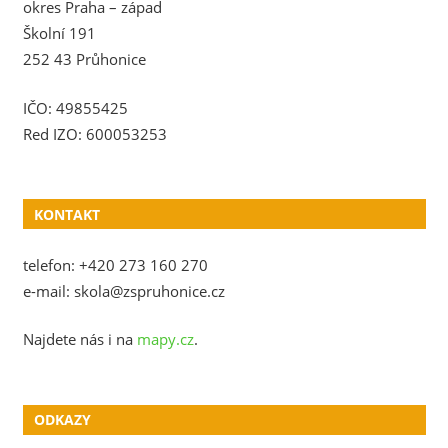
okres Praha – západ
Školní 191
252 43 Průhonice
IČO: 49855425
Red IZO: 600053253
KONTAKT
telefon: +420 273 160 270
e-mail: skola@zspruhonice.cz
Najdete nás i na
mapy.cz
.
ODKAZY