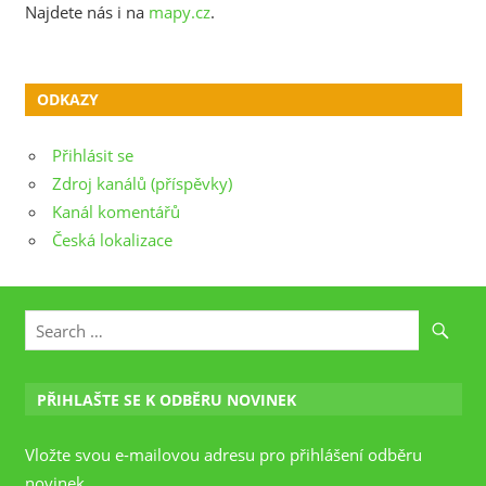
Najdete nás i na
mapy.cz
.
ODKAZY
Přihlásit se
Zdroj kanálů (příspěvky)
Kanál komentářů
Česká lokalizace
PŘIHLAŠTE SE K ODBĚRU NOVINEK
Vložte svou e-mailovou adresu pro přihlášení odběru
novinek.