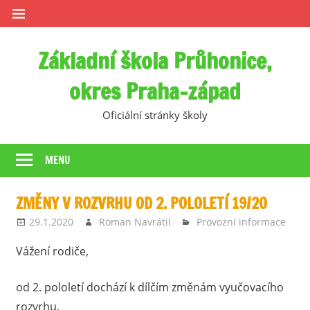
Skip
to
content
Základní škola Průhonice,
okres Praha-západ
Oficiální stránky školy
MENU
ZMĚNY V ROZVRHU OD 2. POLOLETÍ 19/20
29.1.2020
Roman Navrátil
Provozní informace
Vážení rodiče,
od 2. pololetí dochází k dílčím změnám vyučovacího
rozvrhu.