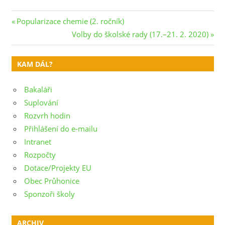
Navigace
Previous
Popularizace chemie (2. ročník)
Post:
Next
Volby do školské rady (17.–21. 2. 2020)
pro
Post:
příspěvek
KAM DÁL?
Bakaláři
Suplování
Rozvrh hodin
Přihlášení do e-mailu
Intranet
Rozpočty
Dotace/Projekty EU
Obec Průhonice
Sponzoři školy
ARCHIV