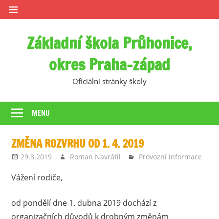
Skip
to
content
Základní škola Průhonice,
okres Praha-západ
Oficiální stránky školy
MENU
ZMĚNA ROZVRHU OD 1. 4. 2019
29.3.2019
Roman Navrátil
Provozní informace
Vážení rodiče,
od pondělí dne 1. dubna 2019 dochází z
organizačních důvodů k drobným změnám