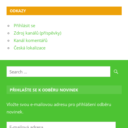
ODKAZY
Přihlásit se
Zdroj kanálů (příspěvky)
Kanál komentářů
Česká lokalizace
PŘIHLAŠTE SE K ODBĚRU NOVINEK
Vložte svou e-mailovou adresu pro přihlášení odběru
novinek.
E-