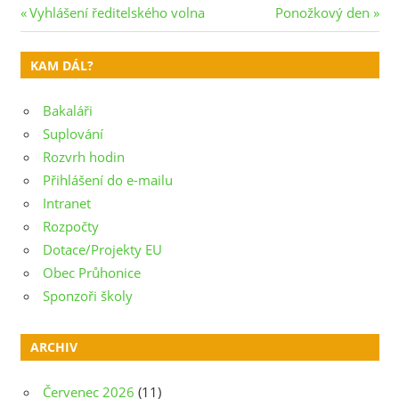
Navigace
Previous
Next
Vyhlášení ředitelského volna
Ponožkový den
Post:
Post:
pro
KAM DÁL?
příspěvek
Bakaláři
Suplování
Rozvrh hodin
Přihlášení do e-mailu
Intranet
Rozpočty
Dotace/Projekty EU
Obec Průhonice
Sponzoři školy
ARCHIV
Červenec 2026
(11)