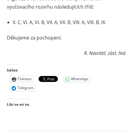
vyučovacího rozvrhu následujících tříd:
II. C, VI. A, VI. B, VII. A, VII. B, VIII. A, VIII. B, IX.
Děkujeme za pochopení.
R. Navrátil, zást. řed.
Sdílet:
Tisknout
WhatsApp
Telegram
Líbí se mi to: