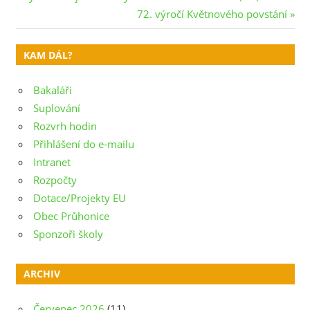
Post:
Next
72. výročí Květnového povstání
pro
Post:
příspěvek
KAM DÁL?
Bakaláři
Suplování
Rozvrh hodin
Přihlášení do e-mailu
Intranet
Rozpočty
Dotace/Projekty EU
Obec Průhonice
Sponzoři školy
ARCHIV
Červenec 2026
(11)