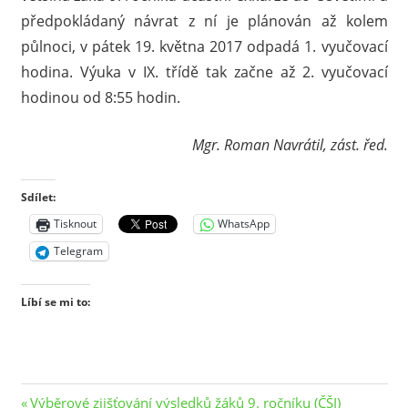
předpokládaný návrat z ní je plánován až kolem
půlnoci, v pátek 19. května 2017 odpadá 1. vyučovací
hodina. Výuka v IX. třídě tak začne až 2. vyučovací
hodinou od 8:55 hodin.
Mgr. Roman Navrátil, zást. řed.
Sdílet:
Tisknout
WhatsApp
Telegram
Líbí se mi to:
Navigace
Previous
Výběrové zjišťování výsledků žáků 9. ročníku (ČŠI)