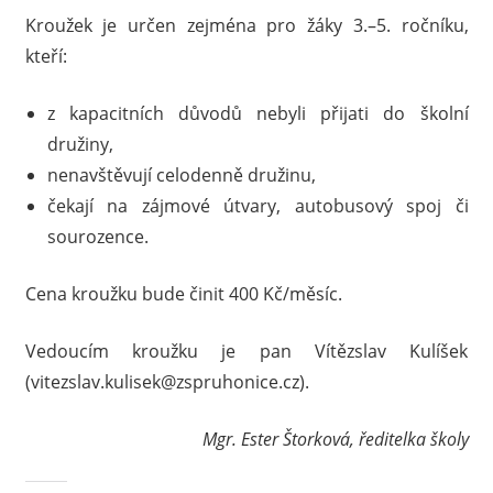
Kroužek je určen zejména pro žáky 3.–5. ročníku,
kteří:
z kapacitních důvodů nebyli přijati do školní
družiny,
nenavštěvují celodenně družinu,
čekají na zájmové útvary, autobusový spoj či
sourozence.
Cena kroužku bude činit 400 Kč/měsíc.
Vedoucím kroužku je pan Vítězslav Kulíšek
(vitezslav.kulisek@zspruhonice.cz).
Mgr. Ester Štorková, ředitelka školy