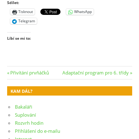
Sdílet:
Tisknout
WhatsApp
Telegram
Líbí se mi to:
Navigace
Previous
Next
Přivítání prvňáčků
Adaptační program pro 6. třídy
Post:
Post:
pro
KAM DÁL?
příspěvek
Bakaláři
Suplování
Rozvrh hodin
Přihlášení do e-mailu
Intranet