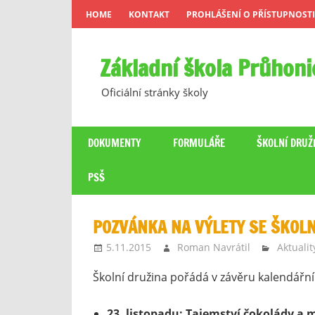
Skip
HOME
KONTAKT
PROHLÁŠENÍ O PŘÍSTUPNOSTI
to
content
Základní škola Průhoni
Oficiální stránky školy
DOKUMENTY
FORMULÁŘE
ŠKOLNÍ DRUŽ
PSŠ
POZVÁNKA NA VÝLETY SE ŠKOLN
5.11.2015
Roman Navrátil
Aktualit
Školní družina pořádá v závěru kalendářníh
23. listopadu: Tajemství čokolády a