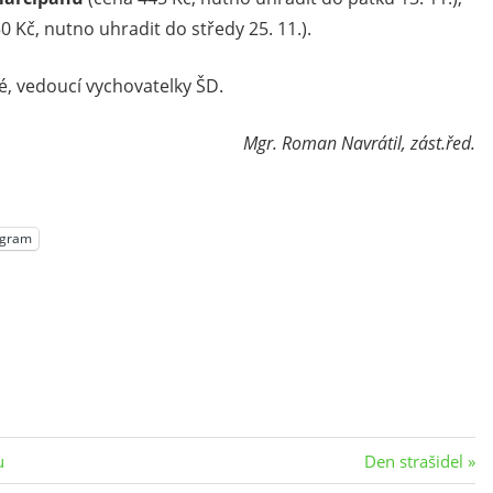
0 Kč, nutno uhradit do středy 25. 11.).
é, vedoucí vychovatelky ŠD.
Mgr. Roman Navrátil, zást.řed.
egram
Next
u
Den strašidel
Post: