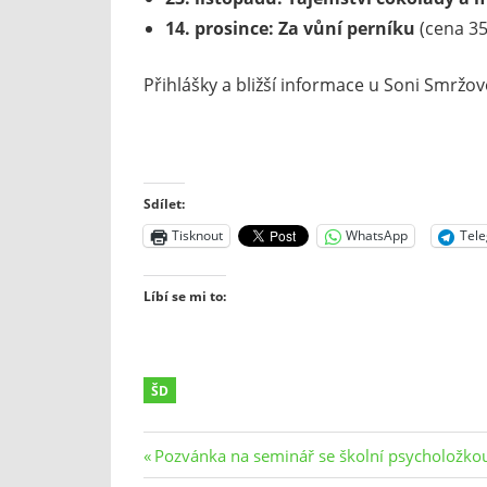
14. prosince: Za vůní perníku
(cena 35
Přihlášky a bližší informace u Soni Smržov
Sdílet:
Tisknout
WhatsApp
Tel
Líbí se mi to:
ŠD
Navigace
Previous
Pozvánka na seminář se školní psycholožko
Post: