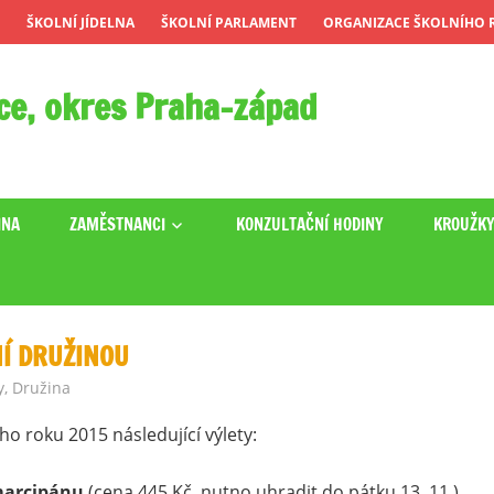
ŠKOLNÍ JÍDELNA
ŠKOLNÍ PARLAMENT
ORGANIZACE ŠKOLNÍHO R
ce, okres Praha-západ
INA
ZAMĚSTNANCI
KONZULTAČNÍ HODINY
KROUŽK
Í DRUŽINOU
y
,
Družina
o roku 2015 následující výlety:
 marcipánu
(cena 445 Kč, nutno uhradit do pátku 13. 11.),