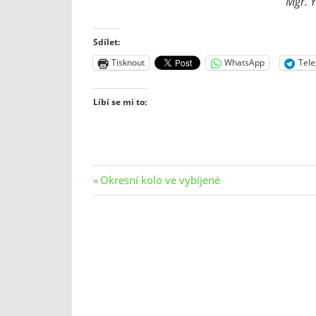
Mgr. Y
Sdílet:
Tisknout
WhatsApp
Tel
Líbí se mi to:
Navigace
Previous
Okresní kolo ve vybíjené
Post:
pro
příspěvek