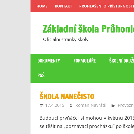
Skip
HOME
KONTAKT
PROHLÁŠENÍ O PŘÍSTUPNOSTI
to
content
Základní škola Průhoni
Oficiální stránky školy
DOKUMENTY
FORMULÁŘE
ŠKOLNÍ DRUŽ
PSŠ
ŠKOLA NANEČISTO
17.4.2015
Roman Navrátil
Provozn
Budoucí prvňáčci si mohou v květnu 2015
se těšit na „poznávací procházku“ po škole