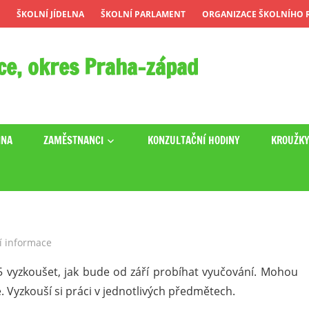
ŠKOLNÍ JÍDELNA
ŠKOLNÍ PARLAMENT
ORGANIZACE ŠKOLNÍHO R
ce, okres Praha-západ
INA
ZAMĚSTNANCI
KONZULTAČNÍ HODINY
KROUŽK
í informace
 vyzkoušet, jak bude od září probíhat vyučování. Mohou
. Vyzkouší si práci v jednotlivých předmětech.