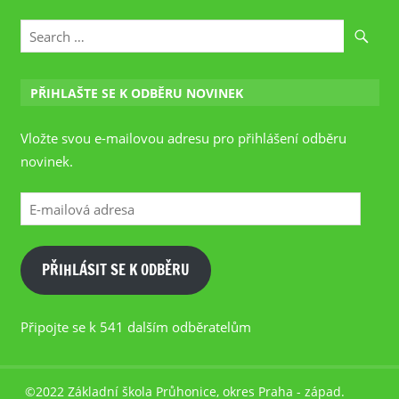
PŘIHLAŠTE SE K ODBĚRU NOVINEK
Vložte svou e-mailovou adresu pro přihlášení odběru
novinek.
E-
mailová
adresa
PŘIHLÁSIT SE K ODBĚRU
Připojte se k 541 dalším odběratelům
©2022 Základní škola Průhonice, okres Praha - západ.