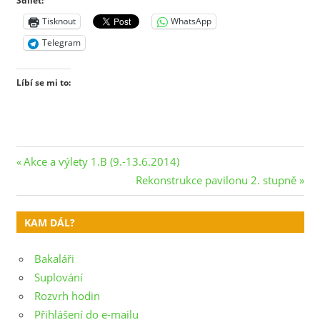
Sdílet:
Tisknout
WhatsApp
Telegram
Líbí se mi to:
Navigace
Previous
Akce a výlety 1.B (9.-13.6.2014)
Post:
Next
Rekonstrukce pavilonu 2. stupně
pro
Post:
příspěvek
KAM DÁL?
Bakaláři
Suplování
Rozvrh hodin
Přihlášení do e-mailu