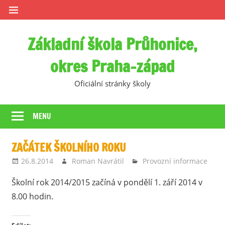
Skip
to
content
Základní škola Průhonice,
okres Praha-západ
Oficiální stránky školy
MENU
ZAČÁTEK ŠKOLNÍHO ROKU
26.8.2014
Roman Navrátil
Provozní informace
Školní rok 2014/2015 začíná v pondělí 1. září 2014 v
8.00 hodin.