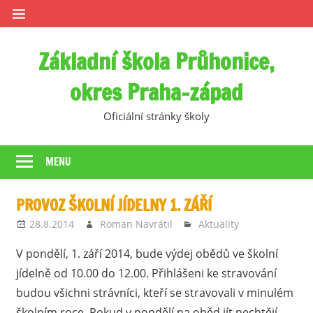
Skip
to
content
Základní škola Průhonice,
okres Praha-západ
Oficiální stránky školy
MENU
PROVOZ ŠKOLNÍ JÍDELNY 1. ZÁŘÍ
28.8.2014
Roman Navrátil
Aktuality
V pondělí, 1. září 2014, bude výdej obědů ve školní
jídelně od 10.00 do 12.00. Přihlášeni ke stravování
budou všichni strávníci, kteří se stravovali v minulém
školním roce. Pokud v pondělí na oběd jít nechtějí,