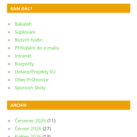
příspěvek
KAM DÁL?
Bakaláři
Suplování
Rozvrh hodin
Přihlášení do e-mailu
Intranet
Rozpočty
Dotace/Projekty EU
Obec Průhonice
Sponzoři školy
ARCHIV
Červenec 2026
(11)
Červen 2026
(27)
Květen 2026
(13)