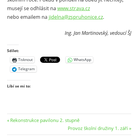
musejí se odhlásit na
www.strava.cz
nebo emailem na
jidelna@zspruhonice.cz
.
Ing. Jan Martinovský, vedoucí ŠJ
Sdílet:
Tisknout
WhatsApp
Telegram
Líbí se mi to:
Navigace
Previous
Rekonstrukce pavilonu 2. stupně
Post:
Next
Provoz školní družiny 1. září
pro
Post: