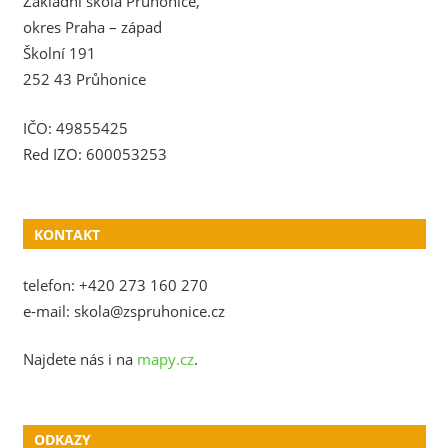
Základní škola Průhonice,
okres Praha – západ
Školní 191
252 43 Průhonice
IČO: 49855425
Red IZO: 600053253
KONTAKT
telefon: +420 273 160 270
e-mail: skola@zspruhonice.cz
Najdete nás i na
mapy.cz
.
ODKAZY