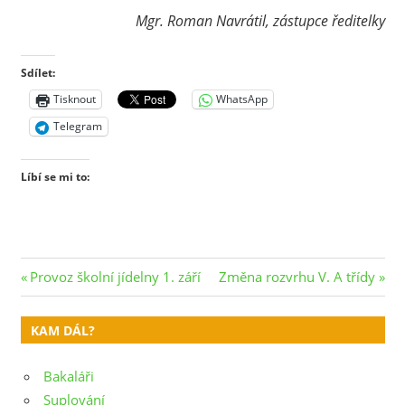
Mgr. Roman Navrátil, zástupce ředitelky
Sdílet:
Tisknout
WhatsApp
Telegram
Líbí se mi to:
Navigace
Previous
Next
Provoz školní jídelny 1. září
Změna rozvrhu V. A třídy
Post:
Post:
pro
KAM DÁL?
příspěvek
Bakaláři
Suplování