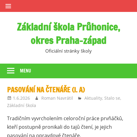
Skip
to
content
Základní škola Průhonice,
okres Praha-západ
Oficiální stránky školy
MENU
PASOVÁNÍ NA ČTENÁŘE (I. A)
1.6.2026
Roman Navrátil
Aktuality
,
Stalo se
,
Základní škola
Tradičním vyvrcholením celoroční práce prvňáčků,
kteří postupně pronikali do tajů čtení, je jejich
pasování na opravdové čtenáře.