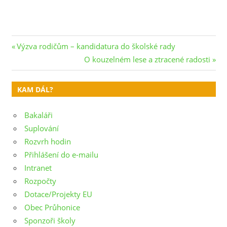
Navigace
Previous
Výzva rodičům – kandidatura do školské rady
Post:
Next
O kouzelném lese a ztracené radosti
pro
Post:
příspěvek
KAM DÁL?
Bakaláři
Suplování
Rozvrh hodin
Přihlášení do e-mailu
Intranet
Rozpočty
Dotace/Projekty EU
Obec Průhonice
Sponzoři školy