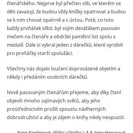
čtenářského. Nejprve byl přečten slib, ve kterém se
děti zavazují, že budou vždy knížky opatrovat a budou
se k nim chovat opatrně a s úctou. Poté, co toto
každý prvňáček slíbil, byl svým deváťákem pasován
mečem na čtenáře a obdržel pamětní list spolu s
medailí. Dále si vybral jeden z dárečků, které vyrobili
pro prvňáčky starší spolužáci.
Všechny nás dojalo loučení doprovázené objetím a
někdy i předáním osobních dárečků.
Nově pasovaným čtenářům přejeme, aby díky čtení
objevili mnoho zajímavých světů, aby jeho
prostřednictvím prožili spoustu nádherných
dobrodružství a aby je zájem o knihy nikdy neopustil.
Ilona Kaplanová, třídní učitelka I. A & Jana Hanusová,