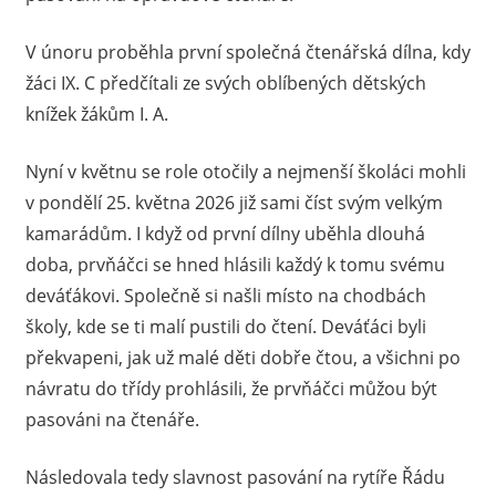
V únoru proběhla první společná čtenářská dílna, kdy
žáci IX. C předčítali ze svých oblíbených dětských
knížek žákům I. A.
Nyní v květnu se role otočily a nejmenší školáci mohli
v pondělí 25. května 2026 již sami číst svým velkým
kamarádům. I když od první dílny uběhla dlouhá
doba, prvňáčci se hned hlásili každý k tomu svému
deváťákovi. Společně si našli místo na chodbách
školy, kde se ti malí pustili do čtení. Deváťáci byli
překvapeni, jak už malé děti dobře čtou, a všichni po
návratu do třídy prohlásili, že prvňáčci můžou být
pasováni na čtenáře.
Následovala tedy slavnost pasování na rytíře Řádu