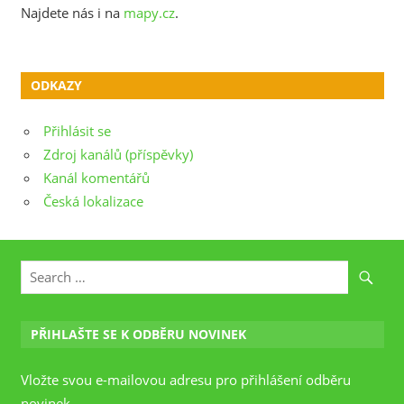
Najdete nás i na
mapy.cz
.
ODKAZY
Přihlásit se
Zdroj kanálů (příspěvky)
Kanál komentářů
Česká lokalizace
PŘIHLAŠTE SE K ODBĚRU NOVINEK
Vložte svou e-mailovou adresu pro přihlášení odběru
novinek.