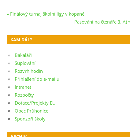
Navigace
Previous
Finálový turnaj školní ligy v kopané
Post:
Next
Pasování na čtenáře (I. A)
pro
Post:
příspěvek
KAM DÁL?
Bakaláři
Suplování
Rozvrh hodin
Přihlášení do e-mailu
Intranet
Rozpočty
Dotace/Projekty EU
Obec Průhonice
Sponzoři školy
ARCHIV