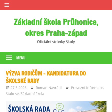
Skip
to
content
Základní škola Průhonice,
okres Praha-západ
Oficiální stránky školy
MENU
VÝZVA RODIČŮM – KANDIDATURA DO
ŠKOLSKÉ RADY
27.5.2026
Roman Navrátil
Provozní informace
,
Stalo se
,
Základní škola