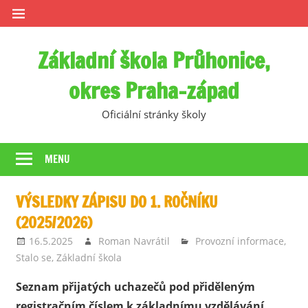
Skip
to
content
Základní škola Průhonice,
okres Praha-západ
Oficiální stránky školy
MENU
VÝSLEDKY ZÁPISU DO 1. ROČNÍKU
(2025/2026)
16.5.2025
Roman Navrátil
Provozní informace
,
Stalo se
,
Základní škola
Seznam přijatých uchazečů pod přiděleným
registračním číslem k základnímu vzdělávání