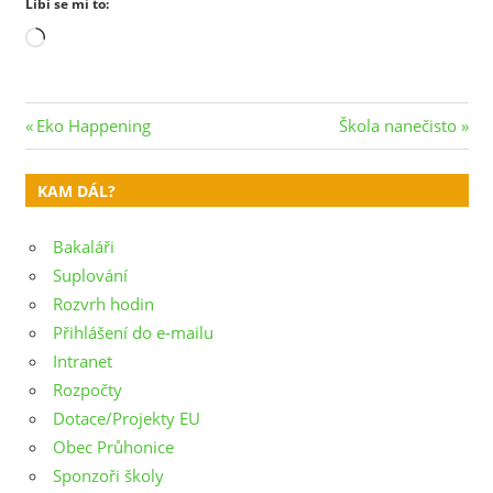
Líbí se mi to:
Načítání…
Navigace
Previous
Next
Eko Happening
Škola nanečisto
Post:
Post:
pro
KAM DÁL?
příspěvek
Bakaláři
Suplování
Rozvrh hodin
Přihlášení do e-mailu
Intranet
Rozpočty
Dotace/Projekty EU
Obec Průhonice
Sponzoři školy