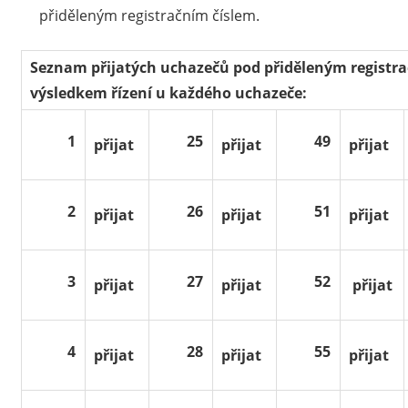
přiděleným registračním číslem.
Seznam přijatých uchazečů pod přiděleným registra
výsledkem řízení u každého uchazeče:
1
25
49
přijat
přijat
přijat
2
26
51
přijat
přijat
přijat
3
27
52
přijat
přijat
přijat
4
28
55
přijat
přijat
přijat