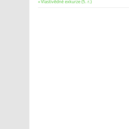
Navigace
Previous
Vlastivědné exkurze (5. r.)
Post:
pro
příspěvek