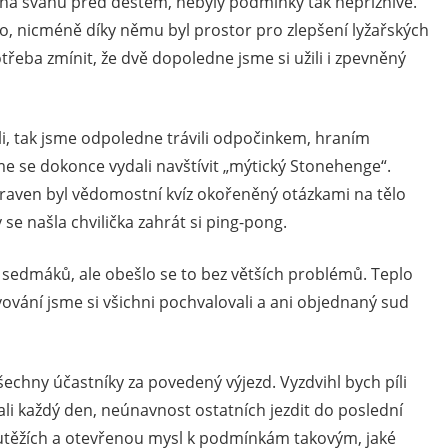
 na svahu před deštěm, nebyly podmínky tak nepříznivé.
ylo, nicméně díky němu byl prostor pro zlepšení lyžařských
řeba zmínit, že dvě dopoledne jsme si užili i zpevněný
i, tak jsme odpoledne trávili odpočinkem, hraním
me se dokonce vydali navštívit „mýtický Stonehenge“.
praven byl vědomostní kvíz okořeněný otázkami na tělo
 se našla chvilička zahrát si ping-pong.
h sedmáků, ale obešlo se to bez větších problémů. Teplo
avování jsme si všichni pochvalovali a ani objednaný sud
všechny účastníky za povedený výjezd. Vyzdvihl bych píli
akali každý den, neúnavnost ostatních jezdit do poslední
 soutěžích a otevřenou mysl k podmínkám takovým, jaké