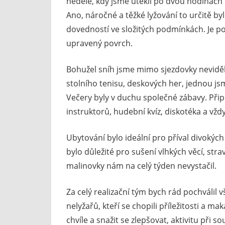
neděle, kdy jsme utekli po dvou hodinách
Ano, náročné a těžké lyžování to určitě b
dovedností ve složitých podmínkách. Je pot
upravený povrch.
Bohužel sníh jsme mimo sjezdovky neviděl
stolního tenisu, deskových her, jednou js
Večery byly v duchu společné zábavy. Při
instruktorů, hudební kvíz, diskotéka a vždy
Ubytování bylo ideální pro příval divokýc
bylo důležité pro sušení vlhkých věcí, str
malinovky nám na celý týden nevystačil.
Za celý realizační tým bych rád pochválil 
nelyžařů, kteří se chopili příležitosti a m
chvíle a snažit se zlepšovat, aktivitu při