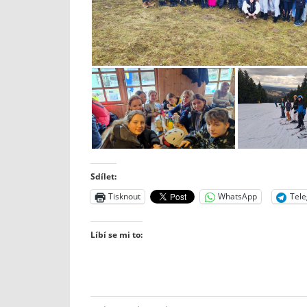
Sdílet:
Tisknout
WhatsApp
Tel
Líbí se mi to: