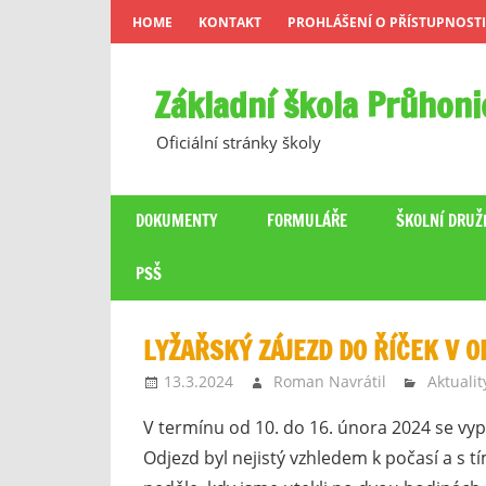
Skip
HOME
KONTAKT
PROHLÁŠENÍ O PŘÍSTUPNOSTI
to
content
Základní škola Průhoni
Oficiální stránky školy
DOKUMENTY
FORMULÁŘE
ŠKOLNÍ DRUŽ
PSŠ
LYŽAŘSKÝ ZÁJEZD DO ŘÍČEK V 
13.3.2024
Roman Navrátil
Aktualit
V termínu od 10. do 16. února 2024 se vypra
Odjezd byl nejistý vzhledem k počasí a s