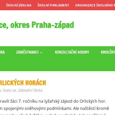
ŠKOLNÍ JÍDELNA
ŠKOLNÍ PARLAMENT
ORGANIZACE ŠKOLNÍHO R
ce, okres Praha-západ
INA
ZAMĚSTNANCI
KONZULTAČNÍ HODINY
KROUŽK
ORLICKÝCH HORÁCH
y
,
Stalo se
,
Základní škola
vili žáci 7. ročníku na lyžařský zájezd do Orlických hor.
 tím spojenými sněhovými podmínkami. Ale naštěstí kromě