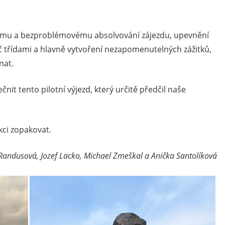
ému a bezproblémovému absolvování zájezdu, upevnění
č třídami a hlavně vytvoření nezapomenutelných zážitků,
nat.
it tento pilotní výjezd, který určitě předčil naše
kci zopakovat.
andusová, Jozef Lacko, Michael Zmeškal a Anička Santolíková