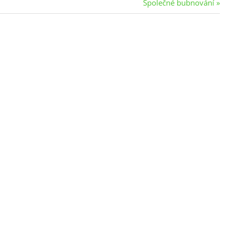
Next
Společné bubnování
Post: