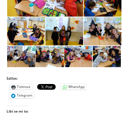
Sdílet:
Tisknout
WhatsApp
Telegram
Líbí se mi to: