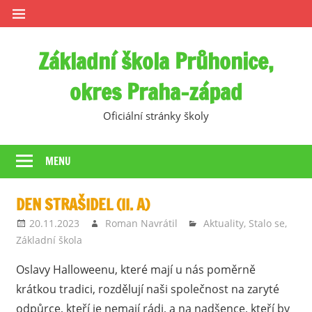
Skip
to
content
Základní škola Průhonice,
okres Praha-západ
Oficiální stránky školy
MENU
DEN STRAŠIDEL (II. A)
20.11.2023
Roman Navrátil
Aktuality
,
Stalo se
,
Základní škola
Oslavy Halloweenu, které mají u nás poměrně
krátkou tradici, rozdělují naši společnost na zaryté
odpůrce, kteří je nemají rádi, a na nadšence, kteří by