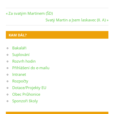
Navigace
Previous
Za svatým Martinem (ŠD)
Post:
Next
Svatý Martin a Jsem laskavec (II. A)
pro
Post:
příspěvek
KAM DÁL?
Bakaláři
Suplování
Rozvrh hodin
Přihlášení do e-mailu
Intranet
Rozpočty
Dotace/Projekty EU
Obec Průhonice
Sponzoři školy