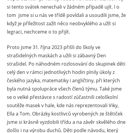
si tento svátek nenechali v žádném případě ujít. I o
tom jsme si u nás ve třídě povídali a usoudili jsme, že
když je příležitost zažít něco neobvyklého a užít si
legraci, nechceme o to přijít.
Proto jsme 31. října 2023 přišli do školy ve
strašidelných maskách a užili si zábavný Den
strašidel. Po náhodném rozlosování do skupinek děti
celý den v rámci jednotlivých hodin plnily úkoly z
českého jazyka, matematiky i angličtiny, při kterých
byla nutná spolupráce všech členů týmu. Také jsme
se o velké přestávce s radostí zúčastnili celoškolní
soutěže masek v hale, kde nás reprezentovali Viky,
Ella a Tom. Obrázky kostlivců vyrobených ze štětiček
jsme si krásně vyzdobili třídu a na závěr skvělého dne
došlo i na výrobu duchů. Děti podle návodu, který