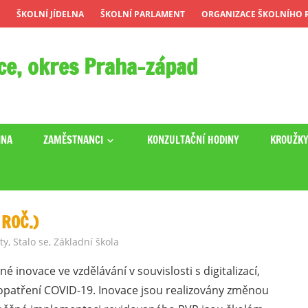
ŠKOLNÍ JÍDELNA
ŠKOLNÍ PARLAMENT
ORGANIZACE ŠKOLNÍHO R
ce, okres Praha-západ
INA
ZAMĚSTNANCI
KONZULTAČNÍ HODINY
KROUŽK
 ROČ.)
ty
,
Stalo se
,
Základní škola
 inovace ve vzdělávání v souvislosti s digitalizací,
 opatření COVID-19. Inovace jsou realizovány změnou