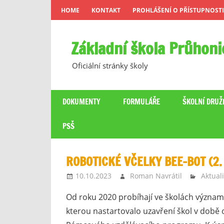
Skip
HOME
KONTAKT
PROHLÁŠENÍ O PŘÍSTUPNOSTI
to
content
Základní škola Průhoni
Oficiální stránky školy
DOKUMENTY
FORMULÁŘE
ŠKOLNÍ DRUŽ
PSŠ
ROBOTICKÉ VČELKY BEE-BOT (2.
10.10.2023
Roman Navrátil
Aktuali
Od roku 2020 probíhají ve školách významné
kterou nastartovalo uzavření škol v době