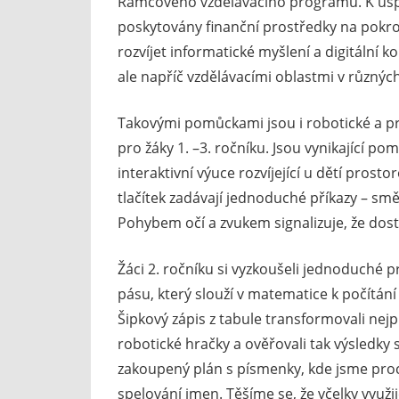
Rámcového vzdělávacího programu. K ús
poskytovány finanční prostředky na pokroč
rozvíjet informatické myšlení a digitální 
ale napříč vzdělávacími oblastmi v různý
Takovými pomůckami jsou i robotické a pr
pro žáky 1. –3. ročníku. Jsou vynikající p
interaktivní výuce rozvíjející u dětí pros
tlačítek zadávají jednoduché příkazy – sm
Pohybem očí a zvukem signalizuje, že dost
Žáci 2. ročníku si vyzkoušeli jednoduché
pásu, který slouží v matematice k počítá
Šipkový zápis z tabule transformovali ne
robotické hračky a ověřovali tak výsledky 
zakoupený plán s písmenky, kde jsme proc
spelování jmen. Těšíme se, že včelky využ