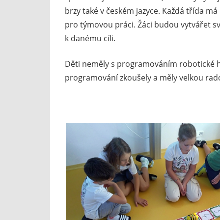
brzy také v českém jazyce. Každá třída má k
pro týmovou práci. Žáci budou vytvářet své
k danému cíli.
Děti neměly s programováním robotické hra
programování zkoušely a měly velkou rados