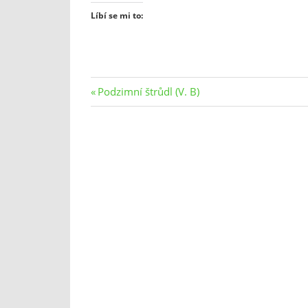
Líbí se mi to:
Navigace
Previous
Podzimní štrůdl (V. B)
Post:
pro
příspěvek