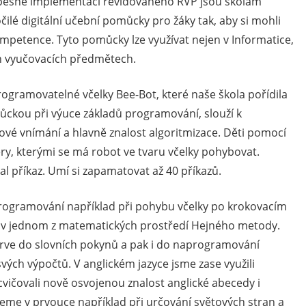
pěšné implementaci revidovaného RVP jsou školám
ilé digitální učební pomůcky pro žáky tak, aby si mohli
kompetence. Tyto pomůcky lze využívat nejen v Informatice,
ch vyučovacích předmětech.
ogramovatelné včelky Bee-Bot, které naše škola pořídila
omůckou při výuce základů programování, slouží k
torové vnímání a hlavně znalost algoritmizace. Děti pomocí
ěry, kterými se má robot ve tvaru včelky pohybovat.
al příkaz. Umí si zapamatovat až 40 příkazů.
 programování například při pohybu včelky po krokovacím
ní v jednom z matematických prostředí Hejného metody.
jprve do slovních pokynů a pak i do naprogramování
svých výpočtů. V anglickém jazyce jsme zase využili
vičovali nově osvojenou znalost anglické abecedy i
ijeme v prvouce například při určování světových stran a