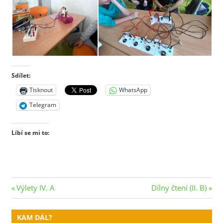
Sdílet:
Tisknout
WhatsApp
Telegram
Líbí se mi to:
Navigace
Previous
Next
Výlety IV. A
Dílny čtení (II. B)
Post:
Post:
pro
KAM DÁL?