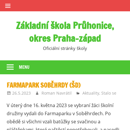
Skip
to
content
Základní škola Průhonice,
okres Praha-západ
Oficiální stránky školy
MENU
FARMAPARK SOBĚHRDY (ŠD)
26.5.2023
Roman Navrátil
Aktuality
,
Stalo se
V úterý dne 16. května 2023 se vybraní žáci školní
družiny vydali do Farmaparku v Soběhrdech. Po
obědě si všichni vzali batůžky se svačinou a
pláštěnkami, které naštěstí nepotřebovali, a nasedli