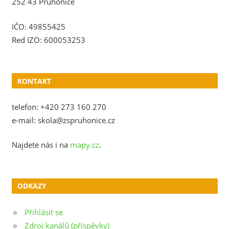
252 43 Průhonice
IČO: 49855425
Red IZO: 600053253
KONTAKT
telefon: +420 273 160 270
e-mail: skola@zspruhonice.cz
Najdete nás i na
mapy.cz
.
ODKAZY
Přihlásit se
Zdroj kanálů (příspěvky)