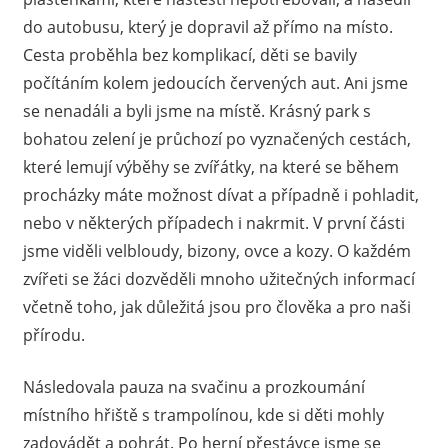
do autobusu, který je dopravil až přímo na místo.
Cesta proběhla bez komplikací, děti se bavily
počítáním kolem jedoucích červených aut. Ani jsme
se nenadáli a byli jsme na místě. Krásný park s
bohatou zelení je průchozí po vyznačených cestách,
které lemují výběhy se zvířátky, na které se během
procházky máte možnost dívat a případně i pohladit,
nebo v některých případech i nakrmit. V první části
jsme viděli velbloudy, bizony, ovce a kozy. O každém
zvířeti se žáci dozvěděli mnoho užitečných informací
včetně toho, jak důležitá jsou pro člověka a pro naši
přírodu.
Následovala pauza na svačinu a prozkoumání
místního hřiště s trampolínou, kde si děti mohly
zadovádět a pohrát. Po herní přestávce jsme se