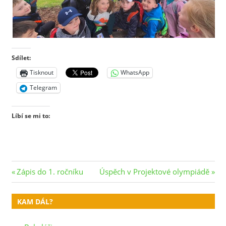
Sdílet:
Tisknout
WhatsApp
Telegram
Líbí se mi to:
Navigace
Previous
Next
Zápis do 1. ročníku
Úspěch v Projektové olympiádě
Post:
Post:
pro
KAM DÁL?
příspěvek