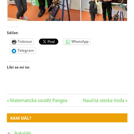
Sdílet:
Tisknout
WhatsApp
Telegram
Líbí se mi to:
Navigace
Previous
Next
Matematická soutěž Pangea
Naučná stezka Voda
Post:
Post:
pro
KAM DÁL?
příspěvek
Bakaláři