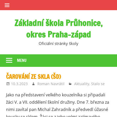
Skip
to
content
Základní škola Průhonice,
okres Praha-západ
Oficiální stránky školy
MENU
ČAROVÁNÍ ZE SKLA (ŠD)
10.3.2023
Roman Navrátil
Aktuality
,
Stalo se
Jako na představení velkého kouzelníka si připadali
žáci V. a VII. oddělení školní družiny. Dne 7. března za
nimi zavítal pan Michal Zahradník a předvedl úžasné
kousky se sklem. Žáci se z jeho velmi zajímavého