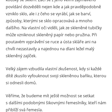
povídání dozvěděli nejen kde a jak pravděpodobně
vzniklo sklo, ale i z čeho se vyrábí, jak se barví,
způsoby, kterými se sklo opracovává a mnoho
dalšího. Na vlastní oči viděli, jak ze skleněné tubičky
může vzniknout skleněný papír nebo pružina. Při
poutavém vyprávění se ruce a ústa skláře ani na
chvíli nezastavily a najednou na dlani ležel malý
skleněný zajíček.
Velký zájem vzbudila vlastní zkušenost, kdy si každé
dítě zkusilo vyfouknout svoji skleněnou baňku, kterou
si odnesli domů.
Věříme, že budeme mít ještě možnost se setkat
s dalšími podobnými šikovnými řemeslníky, kteří nám
přiblíží svá řemesla.