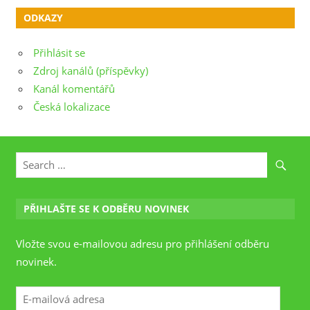
ODKAZY
Přihlásit se
Zdroj kanálů (příspěvky)
Kanál komentářů
Česká lokalizace
PŘIHLAŠTE SE K ODBĚRU NOVINEK
Vložte svou e-mailovou adresu pro přihlášení odběru
novinek.
E-