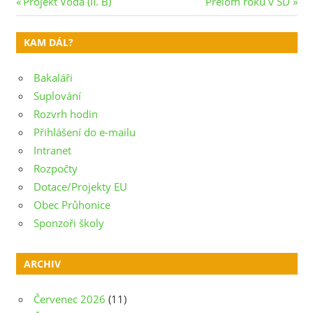
Navigace
Previous
Next
Projekt Voda (II. B)
Přelom roku v ŠD
Post:
Post:
pro
KAM DÁL?
příspěvek
Bakaláři
Suplování
Rozvrh hodin
Přihlášení do e-mailu
Intranet
Rozpočty
Dotace/Projekty EU
Obec Průhonice
Sponzoři školy
ARCHIV
Červenec 2026
(11)