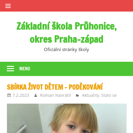
Skip
to
content
Základní škola Průhonice,
okres Praha-západ
Oficiální stránky školy
MENU
SBÍRKA ŽIVOT DĚTEM – PODĚKOVÁNÍ
7.2.2023
Roman Navrátil
Aktuality
,
Stalo se