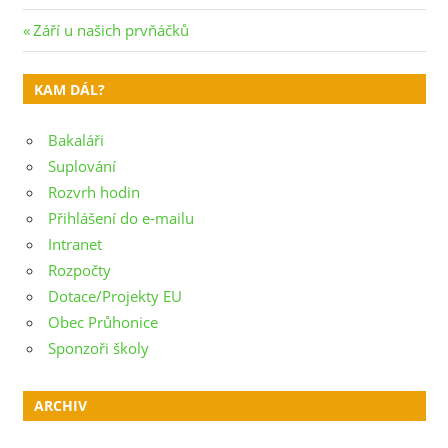
Navigace
Previous
Září u našich prvňáčků
Post:
pro
KAM DÁL?
příspěvek
Bakaláři
Suplování
Rozvrh hodin
Přihlášení do e-mailu
Intranet
Rozpočty
Dotace/Projekty EU
Obec Průhonice
Sponzoři školy
ARCHIV