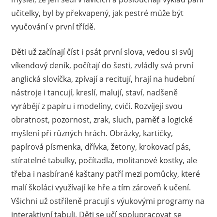
učitelky, byl by překvapený, jak pestré může být
vyučování v první třídě.
Děti už začínají číst i psát první slova, vedou si svůj
víkendový deník, počítají do šesti, zvládly svá první
anglická slovíčka, zpívají a recitují, hrají na hudební
nástroje i tancují, kreslí, malují, staví, nadšeně
vyrábějí z papíru i modelíny, cvičí. Rozvíjejí svou
obratnost, pozornost, zrak, sluch, paměť a logické
myšlení při různých hrách. Obrázky, kartičky,
papírová písmenka, dřívka, žetony, krokovací pás,
stíratelné tabulky, počítadla, molitanové kostky, ale
třeba i nasbírané kaštany patří mezi pomůcky, které
malí školáci využívají ke hře a tím zároveň k učení.
Všichni už ostříleně pracují s výukovými programy na
interaktivní tabuli. Děti se učí spolupracovat se