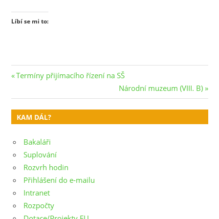
Líbí se mi to:
Navigace
Previous
Termíny přijímacího řízení na SŠ
Post:
Next
Národní muzeum (VIII. B)
pro
Post:
příspěvek
KAM DÁL?
Bakaláři
Suplování
Rozvrh hodin
Přihlášení do e-mailu
Intranet
Rozpočty
Dotace/Projekty EU