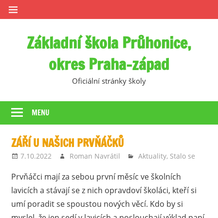
Skip
to
content
Základní škola Průhonice,
okres Praha-západ
Oficiální stránky školy
MENU
ZÁŘÍ U NAŠICH PRVŇÁČKŮ
7.10.2022
Roman Navrátil
Aktuality
,
Stalo se
Prvňáčci mají za sebou první měsíc ve školních
lavicích a stávají se z nich opravdoví školáci, kteří si
umí poradit se spoustou nových věcí. Kdo by si
myslel, že jen sedí v lavicích a poslouchají výklad paní