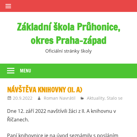
Skip
to
content
Základní škola Průhonice,
okres Praha-západ
Oficiální stránky školy
MENU
NÁVŠTĚVA KNIHOVNY (II. A)
20.9.2022
Roman Navrátil
Aktuality
,
Stalo se
Dne 12. září 2022 navštívili žáci z II. A knihovnu v
Říčanech.
Paní knihovnice je na úvod seznámily s posláním