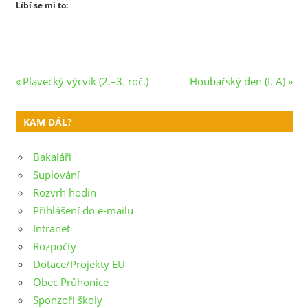
Líbí se mi to:
Navigace
Previous
Next
Plavecký výcvik (2.–3. roč.)
Houbařský den (I. A)
Post:
Post:
pro
KAM DÁL?
příspěvek
Bakaláři
Suplování
Rozvrh hodin
Přihlášení do e-mailu
Intranet
Rozpočty
Dotace/Projekty EU
Obec Průhonice
Sponzoři školy