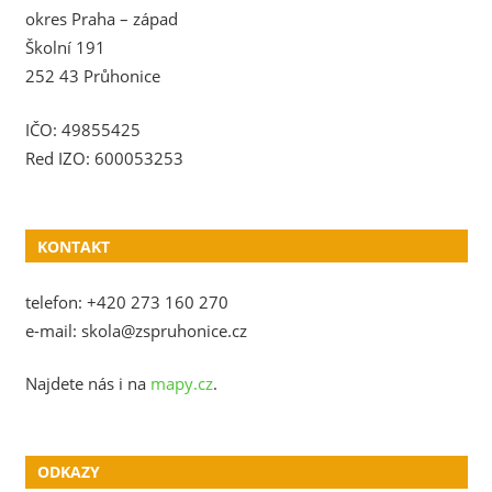
okres Praha – západ
Školní 191
252 43 Průhonice
IČO: 49855425
Red IZO: 600053253
KONTAKT
telefon: +420 273 160 270
e-mail: skola@zspruhonice.cz
Najdete nás i na
mapy.cz
.
ODKAZY