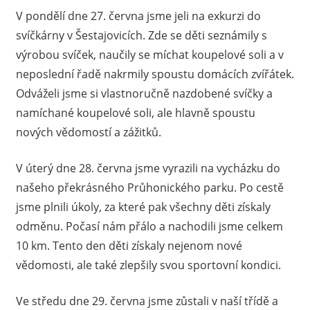
V pondělí dne 27. června jsme jeli na exkurzi do
svíčkárny v Šestajovicích. Zde se děti seznámily s
výrobou svíček, naučily se míchat koupelové soli a v
neposlední řadě nakrmily spoustu domácích zvířátek.
Odváželi jsme si vlastnoručně nazdobené svíčky a
namíchané koupelové soli, ale hlavně spoustu
nových vědomostí a zážitků.
V úterý dne 28. června jsme vyrazili na vycházku do
našeho překrásného Průhonického parku. Po cestě
jsme plnili úkoly, za které pak všechny děti získaly
odměnu. Počasí nám přálo a nachodili jsme celkem
10 km. Tento den děti získaly nejenom nové
vědomosti, ale také zlepšily svou sportovní kondici.
Ve středu dne 29. června jsme zůstali v naší třídě a