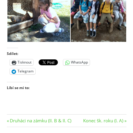
Sdílet:
Tisknout
WhatsApp
Telegram
Líbí se mi to:
Navigace
Previous
Next
Druháci na zámku (II. B & II. C)
Konec šk. roku (I. A)
Post:
Post: