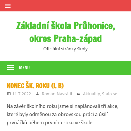
Skip
to
content
Základní škola Průhonice,
okres Praha-západ
Oficiální stránky školy
MENU
KONEC ŠK. ROKU (I. B)
11.7.2022
Roman Navrátil
Aktuality
,
Stalo se
Na závěr školního roku jsme si naplánovali tři akce,
které byly odměnou za obrovskou práci a úsilí
prvňáčků během prvního roku ve škole.