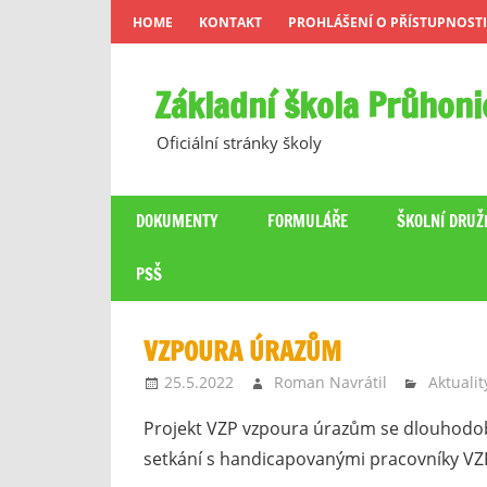
Skip
HOME
KONTAKT
PROHLÁŠENÍ O PŘÍSTUPNOSTI
to
content
Základní škola Průhoni
Oficiální stránky školy
DOKUMENTY
FORMULÁŘE
ŠKOLNÍ DRUŽ
PSŠ
VZPOURA ÚRAZŮM
25.5.2022
Roman Navrátil
Aktualit
Projekt VZP vzpoura úrazům se dlouhodob
setkání s handicapovanými pracovníky VZ