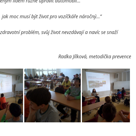
iženým lidem různě upravit automobil…“
 jak moc musí být život pro vozíčkáře náročný…“
ý zdravotní problém, svůj život nevzdávají a navíc se snaží
Radka Jílková, metodička prevence