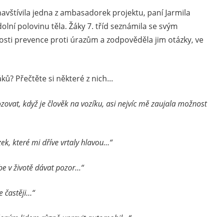
navštívila jedna z ambasadorek projektu, paní Jarmila
lní polovinu těla. Žáky 7. tříd seznámila se svým
sti prevence proti úrazům a zodpověděla jim otázky, ve
áků? Přečtěte si některé z nich…
zovat, když je člověk na vozíku, asi nejvíc mě zaujala možnost
k, které mi dříve vrtaly hlavou…“
be v životě dávat pozor…“
 častěji…“