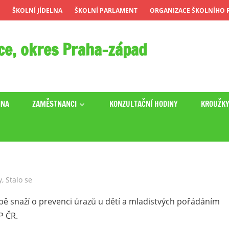
ŠKOLNÍ JÍDELNA
ŠKOLNÍ PARLAMENT
ORGANIZACE ŠKOLNÍHO R
ce, okres Praha-západ
INA
ZAMĚSTNANCI
KONZULTAČNÍ HODINY
KROUŽK
y
,
Stalo se
ě snaží o prevenci úrazů u dětí a mladistvých pořádáním
P ČR.