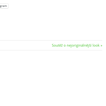
egram
Next
Soutěž o nejoriginálnější look
Post: