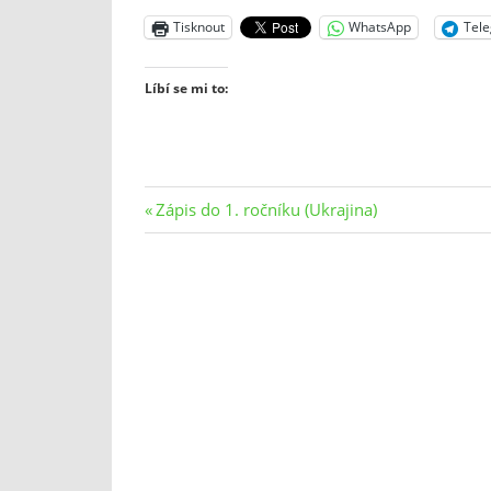
Tisknout
WhatsApp
Tel
Líbí se mi to:
Navigace
Previous
Zápis do 1. ročníku (Ukrajina)
Post:
pro
příspěvek