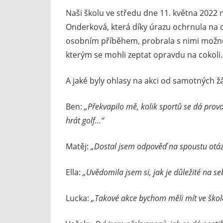
Naši školu ve středu dne 11. května 2022 
Onderková, která díky úrazu ochrnula na do
osobním příběhem, probrala s nimi možno
kterým se mohli zeptat opravdu na cokoli.
A jaké byly ohlasy na akci od samotných ž
Ben:
„Překvapilo mě, kolik sportů se dá provo
hrát golf…“
Matěj:
„Dostal jsem odpověď na spoustu otáze
Ella:
„Uvědomila jsem si, jak je důležité na se
Lucka:
„Takové akce bychom měli mít ve škole