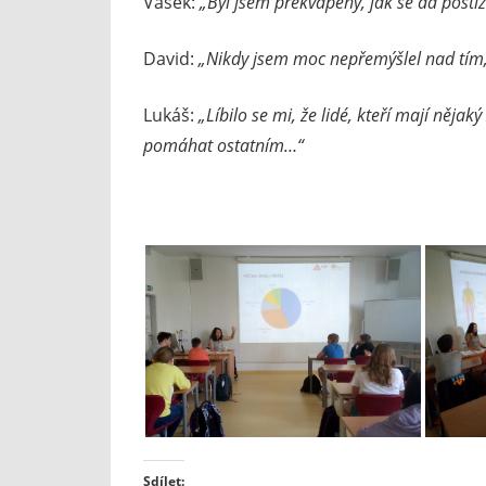
Vašek:
„Byl jsem překvapený, jak se dá post
David:
„Nikdy jsem moc nepřemýšlel nad tím,
Lukáš:
„Líbilo se mi, že lidé, kteří mají nějak
pomáhat ostatním…“
Sdílet: