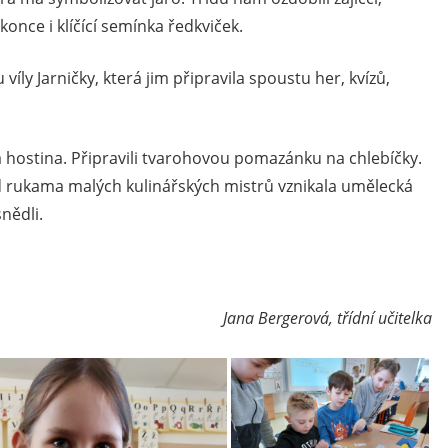
konce i klíčící semínka ředkviček.
víly Jarničky, která jim připravila spoustu her, kvízů,
á hostina. Připravili tvarohovou pomazánku na chlebíčky.
d rukama malých kulinářských mistrů vznikala umělecká
snědli.
Jana Bergerová, třídní učitelka