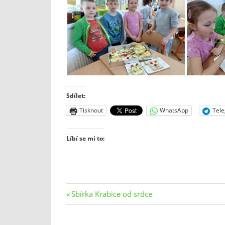
Sdílet:
Tisknout
WhatsApp
Tel
Líbí se mi to:
Navigace
Previous
Sbírka Krabice od srdce
Post:
pro