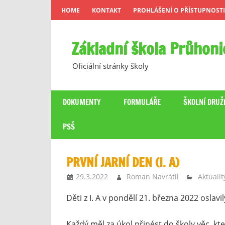
Skip
HOME
KONTAKT
PROHLÁŠENÍ O PŘÍSTUPNOSTI
to
content
Základní škola Průhoni
Oficiální stránky školy
DOKUMENTY
FORMULÁŘE
ŠKOLNÍ DRUŽ
PSŠ
PRVNÍ JARNÍ DEN (I. A)
29.3.2022
Roman Navrátil
Aktualit
Děti z I. A v pondělí 21. března 2022 osla
Každý měl za úkol přinést do školy věc, kte