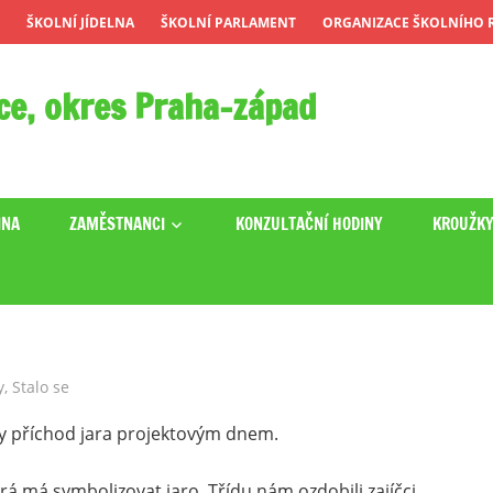
ŠKOLNÍ JÍDELNA
ŠKOLNÍ PARLAMENT
ORGANIZACE ŠKOLNÍHO R
ce, okres Praha-západ
INA
ZAMĚSTNANCI
KONZULTAČNÍ HODINY
KROUŽK
y
,
Stalo se
vily příchod jara projektovým dnem.
rá má symbolizovat jaro. Třídu nám ozdobili zajíčci,