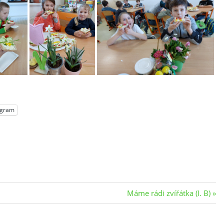
egram
Next
Máme rádi zvířátka (I. B)
Post: