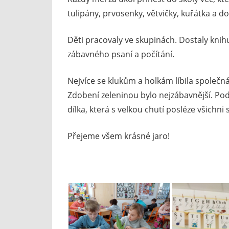
tulipány, prvosenky, větvičky, kuřátka a do
Děti pracovaly ve skupinách. Dostaly knihu 
zábavného psaní a počítání.
Nejvíce se klukům a holkám líbila společn
Zdobení zeleninou bylo nejzábavnější. Po
dílka, která s velkou chutí posléze všichni 
Přejeme všem krásné jaro!